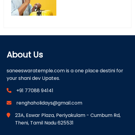
About Us
saneeswaratemple.com is a one place destini for
your shani dev Upates.
+91 77088 94141
renghaholidays@gmail.com
23A, Eswar Plaza, Periyakulam - Cumbum Rd,
Theni, Tamil Nadu 625531