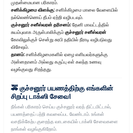
முதன்மையான பரிகாரம்.
சனிக்கிழமை விளக்கு:
சனிக்கிழமை மாலை வேளையில்
நல்லெண்ணெய் தீபம் ஏற்றி வழிபடவும்.
குச்சனூர் சனீஸ்வரன் தரிசனம்:
தேனி மாவட்டத்தில்
சுயம்புவாக அருள்பாலிக்கும்
குச்சனூர் சனீஸ்வரன்
கோவிலுக்குச் சென்று சுரபி நதியில் நீராடி வழிபடுவது
விசேஷம்.
தானம்:
சனிக்கிழமைகளில் ஏழை எளியவர்களுக்கு
அன்னதானம் அல்லது கருப்பு எள் கலந்த உணவு
வழங்குவது சிறந்தது.
🚕 குச்சனூர் பயணத்திற்கு எங்களின்
சிறப்பு டாக்ஸி சேவை!
நீங்கள் பரிகாரம் செய்ய குச்சனூர் வரத் திட்டமிட்டால்,
பயணத்தைப் பற்றி கவலைப்பட வேண்டாம். உங்கள்
வசதிக்கேற்ப குறைந்த வாடகையில் டாக்ஸி சேவைகளை
நாங்கள் வழங்குகிறோம்.