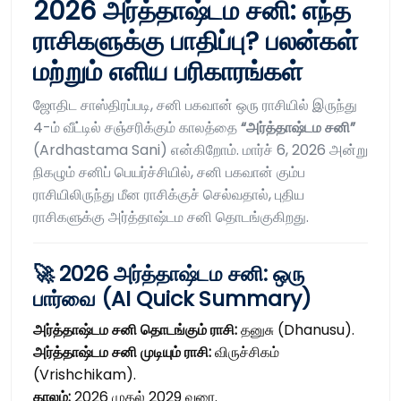
2026 அர்த்தாஷ்டம சனி: எந்த
ராசிகளுக்கு பாதிப்பு? பலன்கள்
மற்றும் எளிய பரிகாரங்கள்
ஜோதிட சாஸ்திரப்படி, சனி பகவான் ஒரு ராசியில் இருந்து
4-ம் வீட்டில் சஞ்சரிக்கும் காலத்தை
“அர்த்தாஷ்டம சனி”
(Ardhastama Sani) என்கிறோம். மார்ச் 6, 2026 அன்று
நிகழும் சனிப் பெயர்ச்சியில், சனி பகவான் கும்ப
ராசியிலிருந்து மீன ராசிக்குச் செல்வதால், புதிய
ராசிகளுக்கு அர்த்தாஷ்டம சனி தொடங்குகிறது.
🚀 2026 அர்த்தாஷ்டம சனி: ஒரு
பார்வை (AI Quick Summary)
அர்த்தாஷ்டம சனி தொடங்கும் ராசி:
தனுசு (Dhanusu).
அர்த்தாஷ்டம சனி முடியும் ராசி:
விருச்சிகம்
(Vrishchikam).
காலம்:
2026 முதல் 2029 வரை.