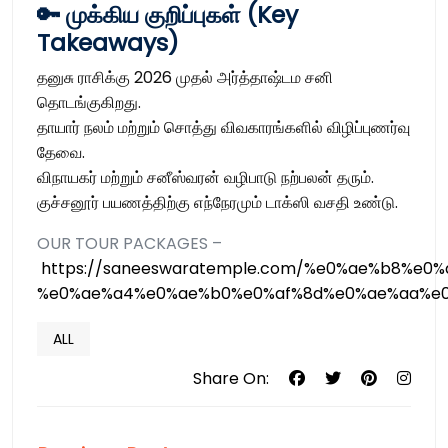
🔑 முக்கிய குறிப்புகள் (Key
Takeaways)
தனுசு ராசிக்கு 2026 முதல் அர்த்தாஷ்டம சனி
தொடங்குகிறது.
தாயார் நலம் மற்றும் சொத்து விவகாரங்களில் விழிப்புணர்வு
தேவை.
விநாயகர் மற்றும் சனீஸ்வரன் வழிபாடு நற்பலன் தரும்.
குச்சனூர் பயணத்திற்கு எந்நேரமும் டாக்ஸி வசதி உண்டு.
OUR TOUR PACKAGES –
https://saneeswaratemple.com/%e0%ae%b8%e0
%e0%ae%a4%e0%ae%b0%e0%af%8d%e0%ae%aa%e0
ALL
Share On: