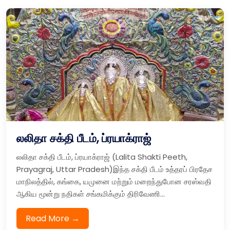
லலிதா சக்தி பீடம், ப்ரயாக்ராஜ்
லலிதா சக்தி பீடம், ப்ரயாக்ராஜ் (Lalita Shakti Peeth,
Prayagraj, Uttar Pradesh)இந்த சக்தி பீடம் உத்தரப் பிரதேச
மாநிலத்தில், கங்கை, யமுனை மற்றும் மறைந்துபோன சரஸ்வதி
ஆகிய மூன்று நதிகள் சங்கமிக்கும் திரிவேணி...
Read More →