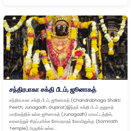
சந்திரபாகா சக்தி பீடம், ஜூனாகத்
சந்திரபாகா சக்தி பீடம், ஜூனாகத் (Chandrabhaga Shakti
Peeth, Junagadh, Gujarat)இந்தச் சக்தி பீடம் குஜராத்
மாநிலத்தில் உள்ள ஜூனாகத் (Junagadh) மாவட்டத்தில்,
வரலாற்றுச் சிறப்புமிக்க சோமநாதர் கோவிலுக்கு (Somnath
Temple) அருகில் உள்ள...