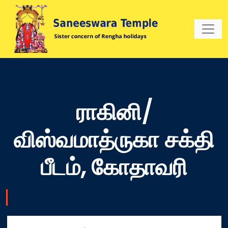
ராகினி/
விஸ்வமாத்ருகா சக்தி
பீடம், கோதாவரி