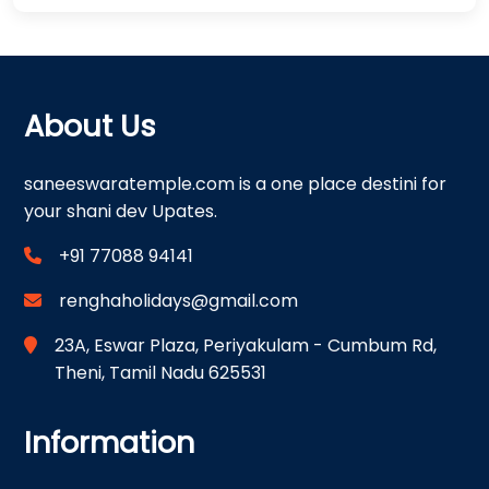
About Us
saneeswaratemple.com is a one place destini for
your shani dev Upates.
+91 77088 94141
renghaholidays@gmail.com
23A, Eswar Plaza, Periyakulam - Cumbum Rd,
Theni, Tamil Nadu 625531
Information