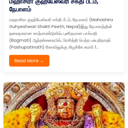
மஹாசிரா குஹ்யேஸ்வரி சக்தி பீடம்,
நேபாளம்
மஹாசிரா குஹ்யேஸ்வரி சக்தி பீடம், நேபாளம் (Mahashira
Guhyeshwari Shakti Peeth, Nepal)இது நேபாளத்தின்
தலைநகரான காத்மாண்டுவில், புனிதமான பாக்மதி
(Bagmati) ஆற்றங்கரையில், பிரசித்தி பெற்ற பசுபதிநாதர்
(Pashupatinath) கோவிலுக்கு கிழக்கே சுமார் 1...
Read More →