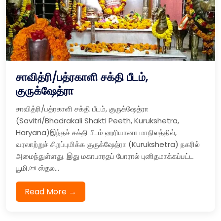
சாவித்ரி/பத்ரகாளி சக்தி பீடம்,
குருக்ஷேத்ரா
சாவித்ரி/பத்ரகாளி சக்தி பீடம், குருக்ஷேத்ரா
(Savitri/Bhadrakali Shakti Peeth, Kurukshetra,
Haryana)இந்தச் சக்தி பீடம் ஹரியானா மாநிலத்தில்,
வரலாற்றுச் சிறப்புமிக்க குருக்ஷேத்ரா (Kurukshetra) நகரில்
அமைந்துள்ளது. இது மகாபாரதப் போரால் புனிதமாக்கப்பட்ட
பூமி.📜 ஸ்தல...
Read More →