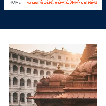
HOME
|
ஹனுமான் மந்திர், கன்னாட் ப்ளேஸ், புது தில்லி