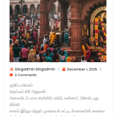
blogadmin blogadmin
|
|
December 1, 2025
0 Comments
குறிப்பு விவரம்
தெய்வம் ஸ்ரீ அனுமன்
அமைவிடம் பாபா கரக்சிங் மார்க், கன்னாட் ப்ளேஸ், புது
தில்லி
காலம் இந்து மற்றும் முகலாயக் கட்டிடக்கலையின் கலவை