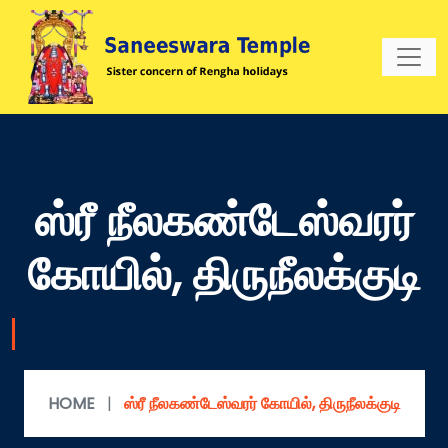
ஸ்ரீ நீலகண்டேஸ்வரர்
கோயில், திருநீலக்குடி
HOME
|
ஸ்ரீ நீலகண்டேஸ்வரர் கோயில், திருநீலக்குடி