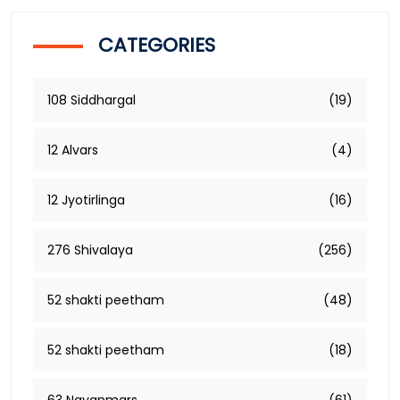
CATEGORIES
108 Siddhargal
(19)
12 Alvars
(4)
12 Jyotirlinga
(16)
276 Shivalaya
(256)
52 shakti peetham
(48)
52 shakti peetham
(18)
63 Nayanmars
(61)