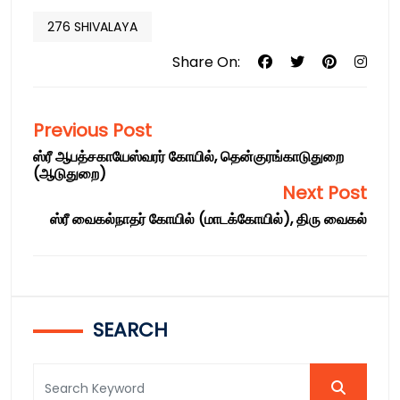
276 SHIVALAYA
Share On:
Previous Post
ஸ்ரீ ஆபத்சகாயேஸ்வரர் கோயில், தென்குரங்காடுதுறை
(ஆடுதுறை)
Next Post
ஸ்ரீ வைகல்நாதர் கோயில் (மாடக்கோயில்), திரு வைகல்
SEARCH