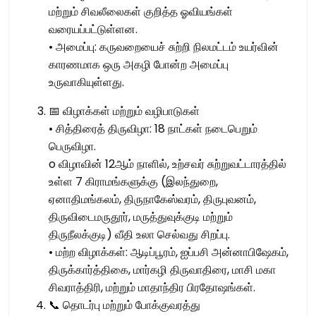
மற்றும் சிவலீலைகள் குறித்த ஓவியங்கள்
வரையப்பட்டுள்ளன.
• அமைப்பு: கருவறையைச் சுற்றி நிலமட்டம் உயர்வின்
காரணமாக ஒரு அகழி போன்ற அமைப்பு
உருவாகியுள்ளது.
📅 விழாக்கள் மற்றும் வழிபாடுகள்
• சித்திரைத் திருவிழா: 18 நாட்கள் நடைபெறும்
பெருவிழா.
o விழாவின் 12ஆம் நாளில், உற்சவர் சுற்றுவட்டாரத்தில்
உள்ள 7 கிராமங்களுக்கு (இலந்துறை,
ஏனாதிமங்கலம், திருநாகேஸ்வரம், திருபுவனம்,
திருவிடைமருதூர், மருத்துவுக்குடி மற்றும்
திருநீலக்குடி) வீதி உலா செல்வது சிறப்பு.
• மற்ற விழாக்கள்: ஆடிப்பூரம், ஐப்பசி அன்னாபிஷேகம்,
திருக்கார்த்திகை, மார்கழி திருவாதிரை, மாசி மகா
சிவராத்திரி, மற்றும் மாதாந்திர பிரதோஷங்கள்.
📞 தொடர்பு மற்றும் போக்குவரத்து