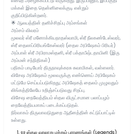
என்றே அழைக்கப்பட்டு வருகிறது. இருப்பினும், இப்பகுதி
மக்கள் இதை தென்னிலைக்குடி என்றும்
குறிப்பிடுகின்றனர்.
🌟 ஆலயத்தின் தனிச்சிறப்பு அம்சங்கள்
அம்சம் விவரம்
மூலவர் ஸ்ரீ மனோக்கியநாதஸ்வாமி, ஸ்ரீ நீலகண்டேஸ்வரர்,
ஸ்ரீ தைலாப்பிரியங்கேஸ்வரர் (தைல அபிஷேகம் பிரியர்)
அம்பாள் ஸ்ரீ அபிராமஸ்தனி, ஸ்ரீ பக்தாபீஷ்டதாயினி (இரு
அம்மன் சந்நிதிகள்)
பதிகம் பாடியோர் திருநாவுக்கரசு சுவாமிகள், வள்ளலார்.
விசேஷ அபிஷேகம் மூலவருக்கு எண்ணெய் அபிஷேகம்
மட்டுமே செய்யப்படுகிறது; அபிஷேகத் தைலம் முழுவதும்
லிங்கத்திலேயே உறிஞ்சப்படுவது சிறப்பு.
விசேஷ நைவேத்தியம் ஸ்தல விருட்சமான பலாப்பழம்
நைவேத்தியமாகப் படைக்கப்படுதல்.
நிர்வாகம் திருவாவடுதுறை ஆதீனத்தின் கட்டுப்பாட்டில்
உள்ளது.
📜 ஸ்தல வரலாறு மற்றும் புராணங்கள் (Legends)