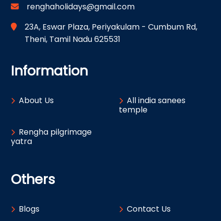
renghaholidays@gmail.com
23A, Eswar Plaza, Periyakulam - Cumbum Rd,
Theni, Tamil Nadu 625531
Information
About Us
All india sanees
temple
Rengha pilgrimage
yatra
Others
Blogs
Contact Us