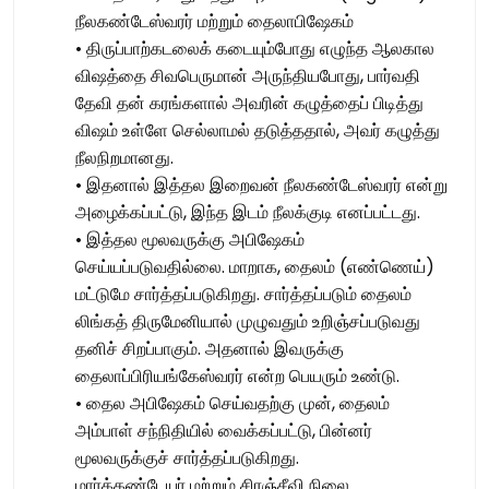
நீலகண்டேஸ்வரர் மற்றும் தைலாபிஷேகம்
• திருப்பாற்கடலைக் கடையும்போது எழுந்த ஆலகால
விஷத்தை சிவபெருமான் அருந்தியபோது, பார்வதி
தேவி தன் கரங்களால் அவரின் கழுத்தைப் பிடித்து
விஷம் உள்ளே செல்லாமல் தடுத்ததால், அவர் கழுத்து
நீலநிறமானது.
• இதனால் இத்தல இறைவன் நீலகண்டேஸ்வரர் என்று
அழைக்கப்பட்டு, இந்த இடம் நீலக்குடி எனப்பட்டது.
• இத்தல மூலவருக்கு அபிஷேகம்
செய்யப்படுவதில்லை. மாறாக, தைலம் (எண்ணெய்)
மட்டுமே சார்த்தப்படுகிறது. சார்த்தப்படும் தைலம்
லிங்கத் திருமேனியால் முழுவதும் உறிஞ்சப்படுவது
தனிச் சிறப்பாகும். அதனால் இவருக்கு
தைலாப்பிரியங்கேஸ்வரர் என்ற பெயரும் உண்டு.
• தைல அபிஷேகம் செய்வதற்கு முன், தைலம்
அம்பாள் சந்நிதியில் வைக்கப்பட்டு, பின்னர்
மூலவருக்குச் சார்த்தப்படுகிறது.
மார்க்கண்டேயர் மற்றும் சிரஞ்சீவி நிலை