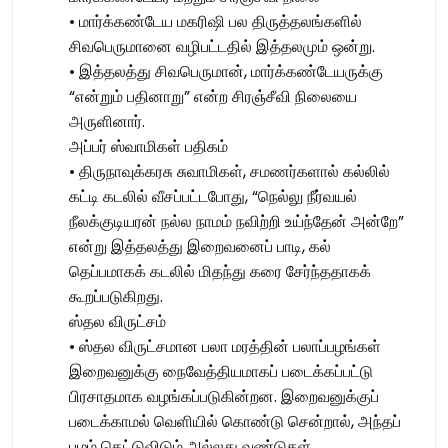
• மார்க்கண்டேய மகரிஷி பல திருத்தலங்களில்
சிவபெருமானை வழிபட்டதில் இத்தலமும் ஒன்று.
• இத்தலத்து சிவபெருமான், மார்க்கண்டேயருக்கு
“என்றும் பதினாறு” என்ற சிரஞ்சீவி நிலையை
அருளினார்.
அப்பர் ஸ்வாமிகள் பதிகம்
• திருநாவுக்கரசு சுவாமிகள், சமணர்களால் கல்லில்
கட்டி கடலில் வீசப்பட்டபோது, “நெல்லு நீர்வயல்
நீலக்குடியரன் நல்ல நாமம் நவிற்றி உய்ந்தேன் அன்றே”
என்று இத்தலத்து இறைவனைப் பாடி, கல்
தெப்பமாகக் கடலில் மிதந்து கரை சேர்ந்ததாகக்
கூறப்படுகிறது.
ஸ்தல விருட்சம்
• ஸ்தல விருட்சமான பலா மரத்தின் பலாப்பழங்கள்
இறைவனுக்கு நைவேத்தியமாகப் படைக்கப்பட்டு
பிரசாதமாக வழங்கப்படுகின்றன. இறைவனுக்குப்
படைக்காமல் வெளியில் கொண்டு சென்றால், அந்தப்
பழம் கெட்டுவிடும் அல்லது வண்டுகள்