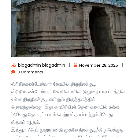
blogadmin blogadmin
|
|
November 28, 2025
0 Comments
ஸ்ரீ நீலகண்டேஸ்வரர் கோயில், திருநீலக்குடி
ஸ்ரீ நீலகண்டேஸ்வரர் கோயில் மயிலாடுதுறை மாவட்டத்தில்
உள்ள திருநீலக்குடி என்னும் திருத்தலத்தில்
அமைந்துள்ளது. இது காவிரியின் தென் கரையில் உள்ள
149வது தேவாரப் பாடல் பெற்ற ஸ்தலம் மற்றும் 32வது
ஸ்தலம் ஆகும்.
இவ்வூர் 7ஆம் நூற்றாண்டு முதலே நீலக்குடி/திருநீலக்குடி