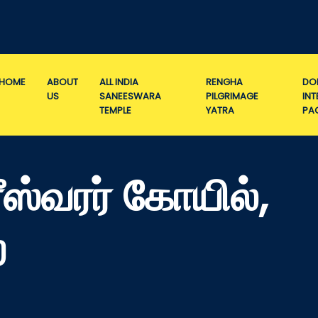
HOME
ABOUT
ALL INDIA
RENGHA
DO
US
SANEESWARA
PILGRIMAGE
IN
TEMPLE
YATRA
PA
ரீஸ்வரர் கோயில்,
ை