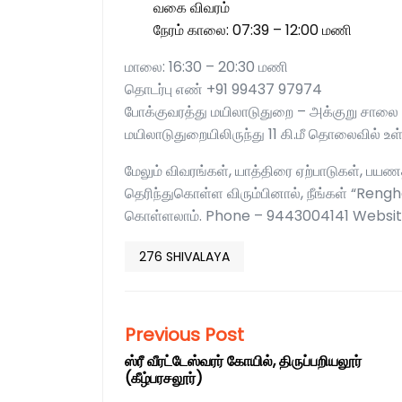
வகை விவரம்
நேரம் காலை: 07:39 – 12:00 மணி
மாலை: 16:30 – 20:30 மணி
தொடர்பு எண் +91 99437 97974
போக்குவரத்து மயிலாடுதுறை – அக்குறு சாலை 
மயிலாடுதுறையிலிருந்து 11 கி.மீ தொலைவில் உள
மேலும் விவரங்கள், யாத்திரை ஏற்பாடுகள், பயணத
தெரிந்துகொள்ள விரும்பினால், நீங்கள் “Ren
கொள்ளலாம். Phone – 9443004141 Websit
276 SHIVALAYA
Previous Post
ஸ்ரீ வீரட்டேஸ்வரர் கோயில், திருப்பறியலூர்
(கீழ்பரசலூர்)