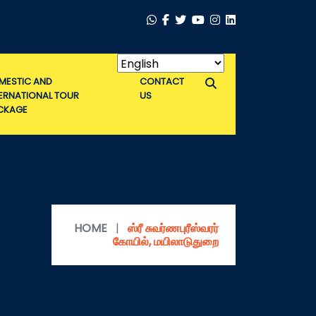
MESTIC AND
CONTACT
TERNATIONAL TOUR
US
CKAGE
HOME
|
ஸ்ரீ சுவர்ணபுரீஸ்வரர்
கோயில், மயிலாடுதுறை