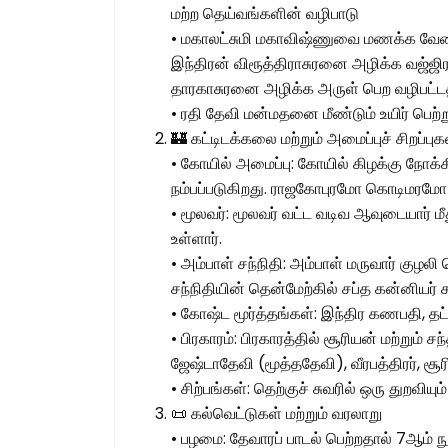
மற்ற தெய்வங்களின் வழிபாடு
• மகாலட்சுமி மகாவிஷ்ணுவை மணக்க வேண்டி 
இந்திரன் விரூத்திராசுரனை அழிக்க வஜ்ஜிரா
தாரகாசுரனை அழிக்க அருள் பெற வழிபட்டதா
• ரதி தேவி மன்மதனை மீண்டும் உயிர் பெற்ற
🏰 கட்டிடக்கலை மற்றும் அமைப்புச் சிறப்புக
• கோயில் அமைப்பு: கோயில் கிழக்கு நோக்க
நம்பப்படுகிறது. ராஜகோபுரமோ கொடிமரமோ 
• மூலவர்: மூலவர் வட்ட வடிவ ஆவுடையார் மீ
உள்ளார்.
• அம்பாள் சந்நிதி: அம்பாள் மருவார் குழலி
சந்நிதியின் தென்மேற்கில் சப்த கன்னியர் ச
• கோஷ்ட மூர்த்தங்கள்: இந்திர கணபதி, தட்ச
• பிரகாரம்: பிரகாரத்தில் சூரியன் மற்றும் ச
ஜேஷ்டாதேவி (மூத்ததேவி), வீரபத்திரர், சூர
• சிற்பங்கள்: தெற்குச் சுவரில் ஒரு துறவியு
📜 கல்வெட்டுகள் மற்றும் வரலாறு
• பழமை: தேவாரப் பாடல் பெற்றதால் 7ஆம் ந