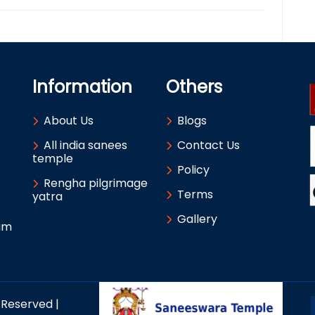
Information
Others
About Us
Blogs
All india sanees
Contact Us
temple
Policy
Rengha pilgrimage
Terms
yatra
Gallery
um
 Reserved |