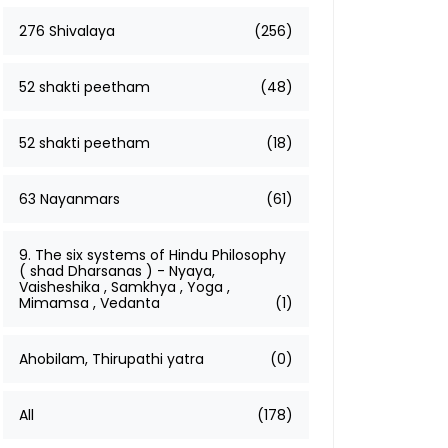
276 Shivalaya
(256)
52 shakti peetham
(48)
52 shakti peetham
(18)
63 Nayanmars
(61)
9. The six systems of Hindu Philosophy
( shad Dharsanas ) - Nyaya,
Vaisheshika , Samkhya , Yoga ,
Mimamsa , Vedanta
(1)
Ahobilam, Thirupathi yatra
(0)
All
(178)