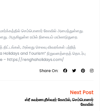
மார்க்கத்தில் செம்பொனார் கோவில் அமைந்துள்ளது.
்ளது. அருகிலுள்ள ரயில் நிலையம் மயிலாடுதுறை.
் திட்டங்கள், அல்லது செலவு விவரங்கள் பற்றித்
gha Holidays and Tourism” நிறுவனத்தைத் தொடர்பு
e – https://renghaholidays.com/
Share On:
Next Post
ஸ்ரீ சுவர்ணபுரீஸ்வரர் கோயில், செம்பொனார்
கோவில்