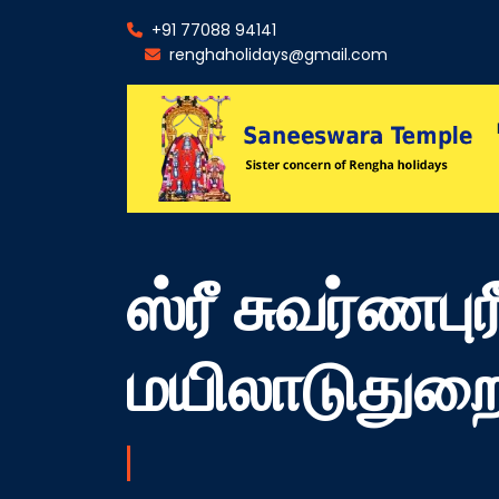
+91 77088 94141
renghaholidays@gmail.com
ஸ்ரீ சுவர்ணபு
மயிலாடுதுற