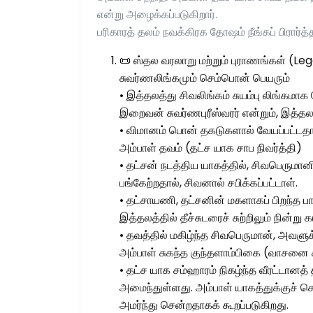
என்று அழைக்கப்படுகிறார்.
பரிகாரத் தலம் நவக்கிரக தோஷம் நீங்கப் பிரார்
📜 ஸ்தல வரலாறு மற்றும் புராணங்கள் (L
சுவர்ணலிங்கமும் செம்பொன் பெயரும்
• இத்தலத்து சிவலிங்கம் சுயம்பு லிங்கமா
இறைவன் சுவர்ணபுரீஸ்வரர் என்றும், இத்தல
• விமானம் பொன் தகடுகளால் வேயப்பட்டதால
அம்பாள் தவம் (தட்ச யாக சாப நிவர்த்தி)
• தட்சன் நடத்திய யாகத்தில், சிவபெருமா
பங்கேற்றதால், சிவனால் சபிக்கப்பட்டாள்.
• தட்சாயணி, தட்சனின் மகளாகப் பிறந்த பா
இத்தலத்தில் தீச்சுடரைச் சுற்றிலும் நின்று கட
• தவத்தில் மகிழ்ந்த சிவபெருமான், அவளுக
அம்பாள் சுகந்த குந்தளாம்பிகை (வாசனை 
• தட்ச யாக சம்ஹாரம் நிகழ்ந்த வீரட்டான
அமைந்துள்ளது. அம்பாள் யாகத்துக்குச் ச
அமர்ந்து சென்றதாகக் கூறப்படுகிறது.