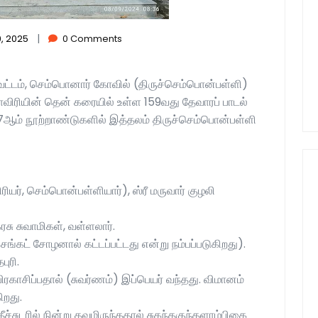
|
, 2025
0 Comments
மாவட்டம், செம்பொனார் கோவில் (திருச்செம்பொன்பள்ளி)
ாவிரியின் தென் கரையில் உள்ள 159வது தேவாரப் பாடல்
6-7ஆம் நூற்றாண்டுகளில் இத்தலம் திருச்செம்பொன்பள்ளி
ிரியர், செம்பொன்பள்ளியார்), ஸ்ரீ மருவார் குழலி
ரசு சுவாமிகள், வள்ளலார்.
்கட் சோழனால் கட்டப்பட்டது என்று நம்பப்படுகிறது).
புரி.
காசிப்பதால் (சுவர்ணம்) இப்பெயர் வந்தது. விமானம்
ிறது.
தீச்சுடரில் நின்று தவமிருந்ததால் சுகந்தகுந்தளாம்பிகை