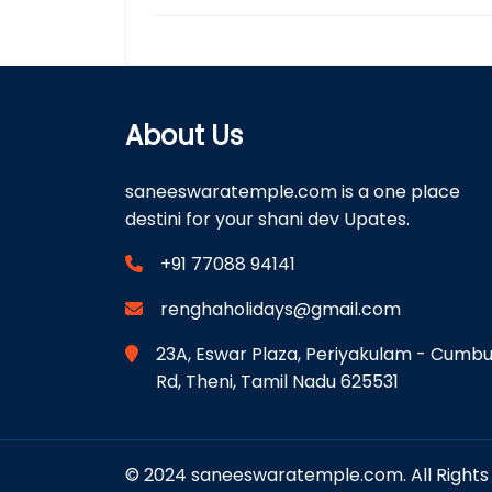
About Us
saneeswaratemple.com is a one place
destini for your shani dev Upates.
+91 77088 94141
renghaholidays@gmail.com
23A, Eswar Plaza, Periyakulam - Cumb
Rd, Theni, Tamil Nadu 625531
© 2024 saneeswaratemple.com. All Rights