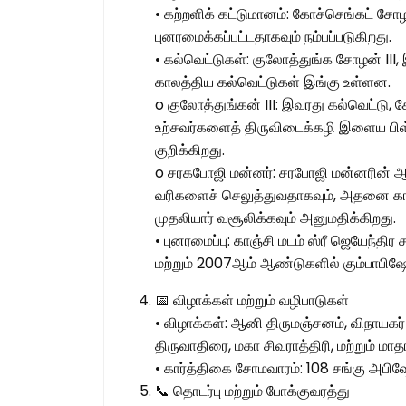
• கற்றளிக் கட்டுமானம்: கோச்செங்கட் சோ
புனரமைக்கப்பட்டதாகவும் நம்பப்படுகிறது.
• கல்வெட்டுகள்: குலோத்துங்க சோழன் III,
காலத்திய கல்வெட்டுகள் இங்கு உள்ளன.
o குலோத்துங்கன் III: இவரது கல்வெட்டு,
உற்சவர்களைத் திருவிடைக்கழி இளைய பிள
குறிக்கிறது.
o சரகபோஜி மன்னர்: சரபோஜி மன்னரின் ஆ
வரிகளைச் செலுத்துவதாகவும், அதனை காவ
முதலியார் வசூலிக்கவும் அனுமதிக்கிறது.
• புனரமைப்பு: காஞ்சி மடம் ஸ்ரீ ஜெயேந்தி
மற்றும் 2007ஆம் ஆண்டுகளில் கும்பாபிஷேக
📅 விழாக்கள் மற்றும் வழிபாடுகள்
• விழாக்கள்: ஆனி திருமஞ்சனம், விநாயகர் 
திருவாதிரை, மகா சிவராத்திரி, மற்றும் மா
• கார்த்திகை சோமவாரம்: 108 சங்கு அபிஷே
📞 தொடர்பு மற்றும் போக்குவரத்து