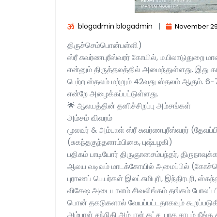
blogadmin blogadmin
|
November 29
திருச்செம்பொன்பள்ளி)
ஸ்ரீ சுவர்ணபுரீஸ்வரர் கோயில், மயிலாடுதுறை 
என்னும் திருத்தலத்தில் அமைந்துள்ளது. இது க
பெற்ற ஸ்தலம் மற்றும் 42வது ஸ்தலம் ஆகும். 
என்றே அழைக்கப்பட்டுள்ளது.
🌟 ஆலயத்தின் தனிச்சிறப்பு அம்சங்கள்
அம்சம் விவரம்
மூலவர் & அம்பாள் ஸ்ரீ சுவர்ணபுரீஸ்வரர் (தேவப்ப
(சுகந்தகுந்தளாம்பிகை, புஷ்பழகி)
பதிகம் பாடியோர் திருஞானசம்பந்தர், திருநாவுக்க
ஆலய வடிவம் மாடக்கோயில் அமைப்பில் (கோச்செங
புராணப் பெயர்கள் இலட்சுமிபுரி, இந்திரபுரி, ஸ்கந்த
விசேஷ அடையாளம் சிவலிங்கம் தங்கம் போலப் பிர
பொன் தகடுகளால் வேயப்பட்டதாகவும் கூறப்படுக
அம்பாள் சந்நிதி அம்பாள் தட்ச யாக சாபம் நீங்க 