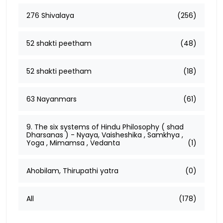
276 Shivalaya
(256)
52 shakti peetham
(48)
52 shakti peetham
(18)
63 Nayanmars
(61)
9. The six systems of Hindu Philosophy ( shad
Dharsanas ) - Nyaya, Vaisheshika , Samkhya ,
Yoga , Mimamsa , Vedanta
(1)
Ahobilam, Thirupathi yatra
(0)
All
(178)