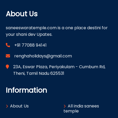
About Us
saneeswaratemple.com is a one place destini for
your shani dev Upates.
+91 77088 94141
renghaholidays@gmail.com
23A, Eswar Plaza, Periyakulam - Cumbum Rd,
Theni, Tamil Nadu 625531
Information
About Us
All india sanees
temple