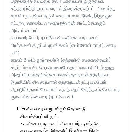
தொண்டு செய்வதில் தீவிர பக்தியுடன் இருந்தவர்.
சுந்தரமூர்த்தி நாயனாருடன் இவருக்கு ஏற்பட்ட பிணக்கு,
சிவபெருமானின் திருவிளையாடலால் நீங்கி, இருவரும்
நட்புறவு கொண்ட வரலாறு இவரின் சிறப்பம்சமாகும்.
அம்சம் விவரம்
நாயனார் பெயர் ஏயர்கோன் கலிக்காம நாயனார்
பிறந்த ஊர் திருப்பெருமங்கலம் (ஏயர்கோன் நாடு), சோழ
நாடு
காலம் 8 ஆம் நூற்றாண்டு (சுந்தரரின் சமகாலத்தவர்)
சிறப்பம்சம் சிவபெருமானையே தன் மனைவியிடம் தூது
அனுப்பிய சுந்தரரின் செயலைத் தவறாகக் கருதியவர்.
இறுதியில், சிவனருளால் சுந்தரருடன் நட்பு பூண்டார்.
தொழில்/குலம் வேளாளர் குலத்தைச் சேர்ந்தவர், வேளாளர்
குலத்தின் தலைவர் (ஏயர்கோன்).
📜 ஸ்தல வரலாறு மற்றும் தொண்டு
சிவபக்தியும் வீரமும்
• கலிக்காம நாயனார், வேளாளர் குலத்தின்
தலைவராக (ஏயர்கோன்) இருந்தார். இவர்