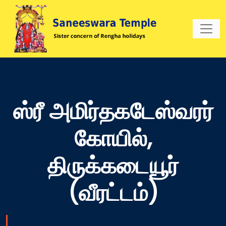
ஸ்ரீ அமிர்தகடேஸ்வரர்
கோயில்,
திருக்கடையூர்
(வீரட்டம்)