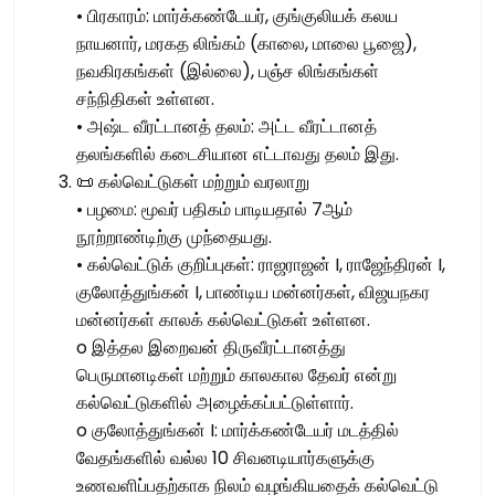
• பிரகாரம்: மார்க்கண்டேயர், குங்குலியக் கலய
நாயனார், மரகத லிங்கம் (காலை, மாலை பூஜை),
நவகிரகங்கள் (இல்லை), பஞ்ச லிங்கங்கள்
சந்நிதிகள் உள்ளன.
• அஷ்ட வீரட்டானத் தலம்: அட்ட வீரட்டானத்
தலங்களில் கடைசியான எட்டாவது தலம் இது.
📜 கல்வெட்டுகள் மற்றும் வரலாறு
• பழமை: மூவர் பதிகம் பாடியதால் 7ஆம்
நூற்றாண்டிற்கு முந்தையது.
• கல்வெட்டுக் குறிப்புகள்: ராஜராஜன் I, ராஜேந்திரன் I,
குலோத்துங்கன் I, பாண்டிய மன்னர்கள், விஜயநகர
மன்னர்கள் காலக் கல்வெட்டுகள் உள்ளன.
o இத்தல இறைவன் திருவீரட்டானத்து
பெருமானடிகள் மற்றும் காலகால தேவர் என்று
கல்வெட்டுகளில் அழைக்கப்பட்டுள்ளார்.
o குலோத்துங்கன் I: மார்க்கண்டேயர் மடத்தில்
வேதங்களில் வல்ல 10 சிவனடியார்களுக்கு
உணவளிப்பதற்காக நிலம் வழங்கியதைக் கல்வெட்டு