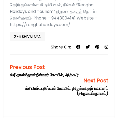
தெரிந்துகொள்ள விரும்பினால், நீங்கள் “Rengha
Holidays and Tourism” நிறுவனத்தைத் தொடர்பு
கொள்ளலாம். Phone – 9443004141 Website –
https://renghaholidays.com/
276 SHIVALAYA
Share On:
Previous Post
ஸ்ரீ தான்தோன்றீஸ்வரர் கோயில், ஆக்கூர்
Next Post
ஸ்ரீ பிரம்மபுரீஸ்வரர் கோயில், திருக்கடவூர் மயானம்
(திருமெய்ஞானம்)