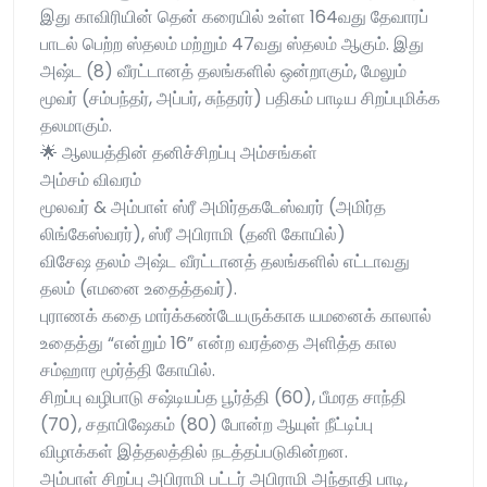
இது காவிரியின் தென் கரையில் உள்ள 164வது தேவாரப்
பாடல் பெற்ற ஸ்தலம் மற்றும் 47வது ஸ்தலம் ஆகும். இது
அஷ்ட (8) வீரட்டானத் தலங்களில் ஒன்றாகும், மேலும்
மூவர் (சம்பந்தர், அப்பர், சுந்தரர்) பதிகம் பாடிய சிறப்புமிக்க
தலமாகும்.
🌟 ஆலயத்தின் தனிச்சிறப்பு அம்சங்கள்
அம்சம் விவரம்
மூலவர் & அம்பாள் ஸ்ரீ அமிர்தகடேஸ்வரர் (அமிர்த
லிங்கேஸ்வரர்), ஸ்ரீ அபிராமி (தனி கோயில்)
விசேஷ தலம் அஷ்ட வீரட்டானத் தலங்களில் எட்டாவது
தலம் (எமனை உதைத்தவர்).
புராணக் கதை மார்க்கண்டேயருக்காக யமனைக் காலால்
உதைத்து “என்றும் 16” என்ற வரத்தை அளித்த கால
சம்ஹார மூர்த்தி கோயில்.
சிறப்பு வழிபாடு சஷ்டியப்த பூர்த்தி (60), பீமரத சாந்தி
(70), சதாபிஷேகம் (80) போன்ற ஆயுள் நீட்டிப்பு
விழாக்கள் இத்தலத்தில் நடத்தப்படுகின்றன.
அம்பாள் சிறப்பு அபிராமி பட்டர் அபிராமி அந்தாதி பாடி,