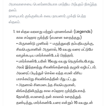
அமாவாசையை பௌர்ணமியாக மாற்றிய அற்புதம் நிகழ்ந்த
தலம்.
நாளடியார் குங்குலியக் கலய நாயனார் முக்தி பெற்ற
ஸ்தலம்.
📜 ஸ்தல வரலாறு மற்றும் புராணங்கள் (Legends)
கால சம்ஹார மூர்த்தி (எமனை உதைத்தது)
• மிருகண்டு முனிவர் – மருத்துவதி தம்பதியருக்கு,
சிவபெருமானின் அருளால், 16 வயது வரை மட்டுமே
வாழக்கூடிய மார்க்கண்டேயர் பிறந்தார்.
• மார்க்கண்டேயரின் 16வது வயது நெருங்கியபோது,
அவர் இத்தலத்து சிவலிங்கத்தைத் தழுவி வழிபட்டார்.
அவரைப் பிடித்துச் செல்ல வந்த எமன் வீசிய
பாசக்கயிறு சிவலிங்கத்தின் மீது பட்டது.
• அதனால் சினமடைந்த சிவபெருமான்,
லிங்கத்திலிருந்து கால சம்ஹார மூர்த்தியாகத்
தோன்றி, எமனைத் தன் காலால் உதைத்துத்
தண்டித்து, மார்க்கண்டேயரை என்றும் 16 வயதுடன்