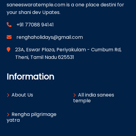
saneeswaratemple.com is a one place destini for
your shani dev Upates.
+91 77088 94141
renghaholidays@gmail.com
23A, Eswar Plaza, Periyakulam - Cumbum Rd,
Theni, Tamil Nadu 625531
Information
About Us
All india sanees
temple
Rengha pilgrimage
yatra