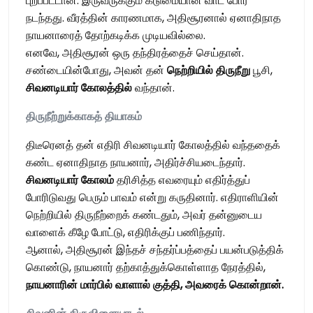
புறப்பட்டான். இருவருக்கும் கடுமையான வாட் போர்
நடந்தது. வீரத்தின் காரணமாக, அதிசூரனால் ஏனாதிநாத
நாயனாரைத் தோற்கடிக்க முடியவில்லை.
எனவே, அதிசூரன் ஒரு தந்திரத்தைச் செய்தான்.
சண்டையின்போது, அவன் தன்
நெற்றியில்
திருநீறு
பூசி,
சிவனடியார்
கோலத்தில்
வந்தான்.
திருநீற்றுக்காகத்
தியாகம்
திடீரெனத் தன் எதிரி சிவனடியார் கோலத்தில் வந்ததைக்
கண்ட ஏனாதிநாத நாயனார், அதிர்ச்சியடைந்தார்.
சிவனடியார்
கோலம்
தரிசித்த எவரையும் எதிர்த்துப்
போரிடுவது பெரும் பாவம் என்று கருதினார். எதிராளியின்
நெற்றியில் திருநீற்றைக் கண்டதும், அவர் தன்னுடைய
வாளைக் கீழே போட்டு, எதிரிக்குப் பணிந்தார்.
ஆனால், அதிசூரன் இந்தச் சந்தர்ப்பத்தைப் பயன்படுத்திக்
கொண்டு, நாயனார் தற்காத்துக்கொள்ளாத நேரத்தில்,
நாயனாரின்
மார்பில்
வாளால்
குத்தி
,
அவரைக்
கொன்றான்
.