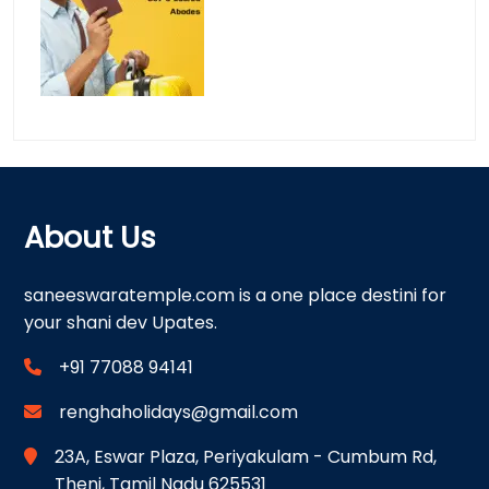
About Us
saneeswaratemple.com is a one place destini for
your shani dev Upates.
+91 77088 94141
renghaholidays@gmail.com
23A, Eswar Plaza, Periyakulam - Cumbum Rd,
Theni, Tamil Nadu 625531