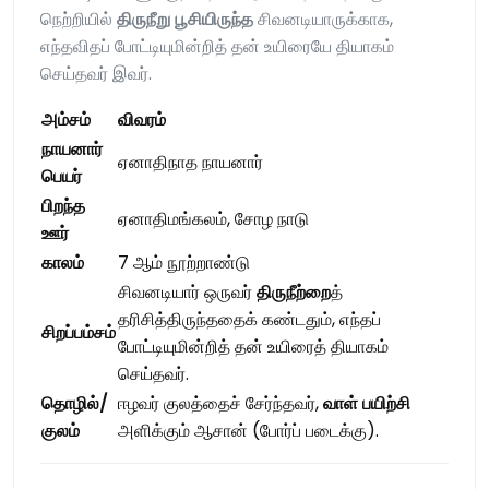
நெற்றியில்
திருநீறு
பூசியிருந்த
சிவனடியாருக்காக,
எந்தவிதப் போட்டியுமின்றித் தன் உயிரையே தியாகம்
செய்தவர் இவர்.
அம்சம்
விவரம்
நாயனார்
ஏனாதிநாத நாயனார்
பெயர்
பிறந்த
ஏனாதிமங்கலம், சோழ நாடு
ஊர்
காலம்
7 ஆம் நூற்றாண்டு
சிவனடியார் ஒருவர்
திருநீற்றை
த்
தரிசித்திருந்ததைக் கண்டதும், எந்தப்
சிறப்பம்சம்
போட்டியுமின்றித் தன் உயிரைத் தியாகம்
செய்தவர்.
தொழில்
/
ஈழவர் குலத்தைச் சேர்ந்தவர்,
வாள்
பயிற்சி
குலம்
அளிக்கும் ஆசான் (போர்ப் படைக்கு).