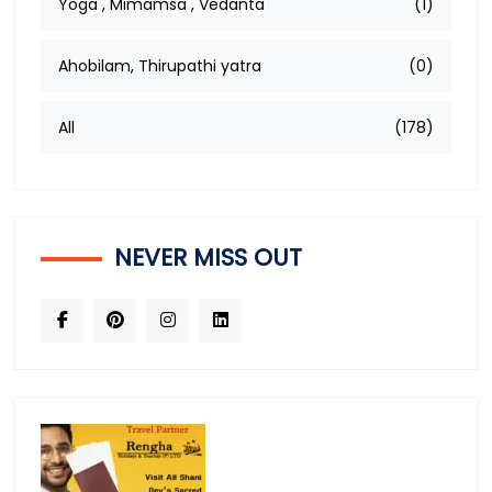
Yoga , Mimamsa , Vedanta
(1)
Ahobilam, Thirupathi yatra
(0)
All
(178)
NEVER MISS OUT