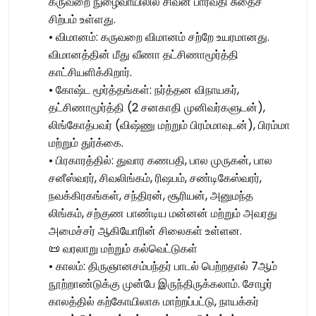
கருவறை நுழைவாயிலில் சிவன் பார்வதி சுதைச்
சிற்பம் உள்ளது.
• விமானம்: கருவறை விமானம் சற்றே உயரமானது.
விமானத்தின் மீது வீணா தட்சிணாமூர்த்தி
காட்சியளிக்கிறார்.
• கோஷ்ட மூர்த்தங்கள்: நர்த்தன விநாயகர்,
தட்சிணாமூர்த்தி (2 சனகாதி முனிவர்களுடன்),
லிங்கோத்பவர் (விஷ்ணு மற்றும் பிரம்மாவுடன்), பிரம்மா
மற்றும் துர்க்கை.
• பிரகாரத்தில்: துவார கணபதி, பால முருகன், பால
சனீஸ்வரர், சிவலிங்கம், ரிஷபம், சண்டிகேஸ்வரர்,
நவக்கிரகங்கள், சந்திரன், சூரியன், அனுமந்த
லிங்கம், சற்குண பாண்டிய மன்னன் மற்றும் அவரது
அமைச்சர் ஆகியோரின் சிலைகள் உள்ளன.
📜 வரலாறு மற்றும் கல்வெட்டுகள்
• காலம்: திருஞானசம்பந்தர் பாடல் பெற்றதால் 7ஆம்
நூற்றாண்டுக்கு முன்பே இருந்திருக்கலாம். சோழர்
காலத்தில் கற்கோயிலாக மாற்றப்பட்டு, நாயக்கர்