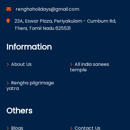
renghaholidays@gmail.com
23A, Eswar Plaza, Periyakulam - Cumbum Rd,
Theni, Tamil Nadu 625531
Information
About Us
All india sanees
temple
Rengha pilgrimage
yatra
Others
Blogs
Contact Us