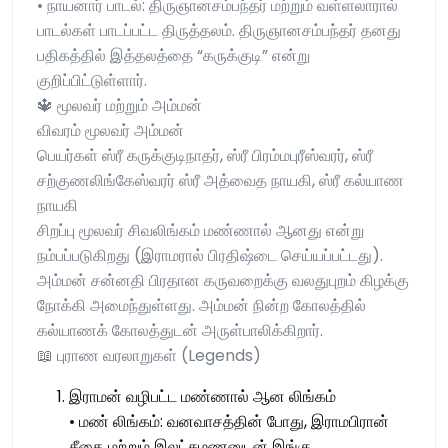
• நாயனார் பாடல்: திருஞானசம்பந்தர் மற்றும் வள்ளலாரால்
பாடல்கள் பாடப்பட்ட திருத்தலம். திருஞானசம்பந்தர் தனது
பதிகத்தில் இத்தலத்தை “கருக்குடி” என்று
குறிப்பிட்டுள்ளார்.
🔱 மூலவர் மற்றும் அம்மன்
விவரம் மூலவர் அம்மன்
பெயர்கள் ஸ்ரீ கருக்குடிநாதர், ஸ்ரீ பிரம்மபுரீஸ்வரர், ஸ்ரீ
சற்குணலிங்கேஸ்வரர் ஸ்ரீ அத்வைத நாயகி, ஸ்ரீ கல்யாண
நாயகி
சிறப்பு மூலவர் சிவலிங்கம் மண்ணால் ஆனது என்று
நம்பப்படுகிறது (இராமரால் பிரதிஷ்டை செய்யப்பட்டது).
அம்மன் சன்னதி பிரதான கருவறைக்கு வலதுபுறம் கிழக்கு
நோக்கி அமைந்துள்ளது. அம்மன் நின்ற கோலத்தில்
கல்யாணக் கோலத்துடன் அருள்பாலிக்கிறார்.
📖 புராண வரலாறுகள் (Legends)
இராமன் வழிபட்ட மண்ணால் ஆன லிங்கம்
• மண் லிங்கம்: வனவாசத்தின் போது, இராமபிரான்
சீதை மற்றும் இலட்சுமணனுடன் இங்கு