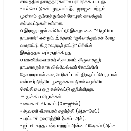
காலத்தில் நகரத்தார்களால் பராமரிக்கப்பட்டது.
• கல்வெட்டுகள்: முதலாம் இராஜராஜன் மற்றும்
மூன்றாம் குலோத்துங்கச் சோழன் காலத்துக்
கல்வெட்டுகள் உள்ளன.
o இராஜராஜன் கல்வெட்டு: இறைவனை “விழுமியா
நாயனார்” என்றும், இத்தலம் “குலோத்துங்கச் சோழ
வளநாட்டு திருநறையூர் நாட்டு” பிரிவில்
இருந்ததாகவும் குறிக்கிறது.
o மாணிக்கவாசகர் ஸ்தாபனம்: திருவாதவூர்
நாயனாருக்காக விஸ்வேஸ்வரர் கோயிலின்
தேவராடியாள் கரையேரிவிட்டாள் திருநட்டப்பெருமாள்
என்பவர் நித்திய பூஜைக்காக நிலம் வழங்கிய
செய்தியை ஒரு கல்வெட்டு குறிக்கிறது.
📅 முக்கிய விழாக்கள்
• வைகாசி விசாகம் (மே–ஜூன்).
• ஆவணி விநாயகர் சதுர்த்தி (ஆக–செப்).
• புரட்டாசி நவராத்திரி (செப்–அக்).
• ஐப்பசி கந்த சஷ்டி மற்றும் அன்னாபிஷேகம் (அக்–