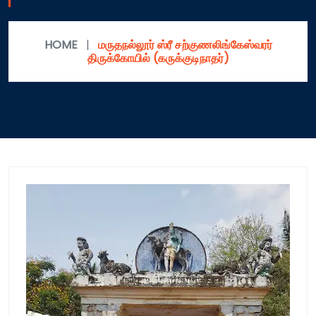
HOME
|
மருதநல்லூர் ஸ்ரீ சற்குணலிங்கேஸ்வரர்
திருக்கோயில் (கருக்குடிநாதர்)