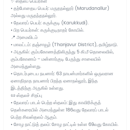
✨ ஸ்தலப் பெயர்கள்
• தற்போதைய பெயர்: மருதநல்லூர் (Marudanallur)
அல்லது மருதந்தநல்லூர்.
• தேவாரப் பெயர்: கருக்குடி (Karukkudi).
• பிற பெயர்கள்: கருக்குடிநாதர் கோயில்.
📍 அமைவிடம்
• மாவட்டம்: தஞ்சாவூர் (Thanjavur District), தமிழ்நாடு.
• அருகில்: கும்பகோணத்திலிருந்து 5 கி.மீ தொலைவில்,
கும்பகோணம் – மன்னார்குடி பேருந்து சாலையில்
அமைந்துள்ளது.
• தொடர்புடைய நயனார்: 63 நாயன்மார்களில் ஒருவரான
ஏனாதிநாத நாயனார் பிறந்த ஏனாநல்லூர், இந்த
இடத்திற்கு அருகில் உள்ளது.
📜 ஸ்தலச் சிறப்பு
• தேவாரப் பாடல் பெற்ற ஸ்தலம்: இது காவிரிக்குத்
தென்கரையில் அமைந்துள்ள 186வது தேவாரப் பாடல்
பெற்ற சிவஸ்தலம் ஆகும்.
• சோழ நாட்டுத் தலம்: சோழ நாட்டில் உள்ள 69வது கோயில்.