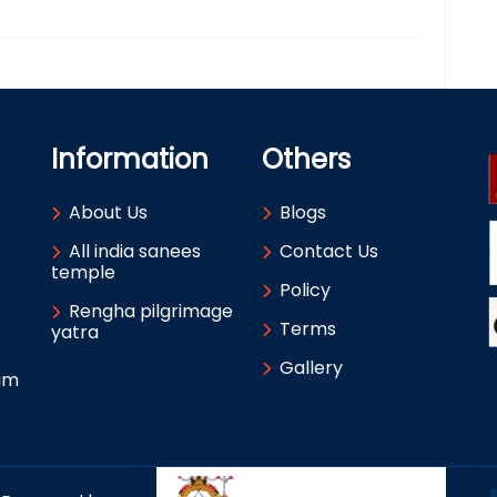
Information
Others
About Us
Blogs
All india sanees
Contact Us
temple
Policy
Rengha pilgrimage
Terms
yatra
Gallery
um