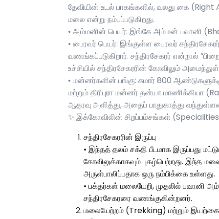
தேவியின் உடல் பாகங்களில், வலது கை (Right
மலை என்று நம்பப்படுகிறது.
• அம்மனின் பெயர்: இங்கே அம்மன் பவானி (Bhav
• பைரவர் பெயர்: இங்குள்ள பைரவர் சந்திரசே
வணங்கப்படுகிறார். சந்திரசேகரர் என்றால் “ப
உச்சியில் சந்திரசேகரரின் கோவிலும் அமைந்துள
• மன்னர்களின் பங்கு: சுமார் 800 ஆண்டுகளுக்
மற்றும் திரிபுரா மன்னர் தன்யா மாணிக்கியா 
ஆதரவு அளித்து, அதைப் பாதுகாத்து வந்துள்ளன
✨ இக்கோவிலின் சிறப்பம்சங்கள் (Specialitie
சந்திரசேகரரின் இருப்பு
• இந்தத் தலம் சக்தி பீடமாக இருப்பது மட்
கோவிலுக்காகவும் புகழ்பெற்றது. இந்த மலைய
அருள்பாலிப்பதாக ஒரு நம்பிக்கை உள்ளது.
• பக்தர்கள் மலையேறி, முதலில் பவானி அம்
சந்திரசேகரரை வணங்குகின்றனர்.
மலையேற்றம் (Trekking) மற்றும் இயற்கைக