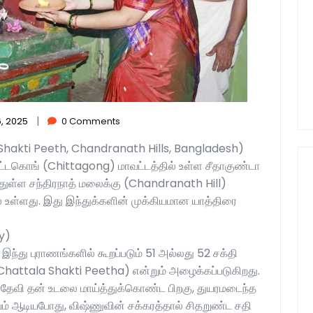
|
, 2025
0 Comments
ni Shakti Peeth, Chandranath Hills, Bangladesh)
ட்டகொங் (Chittagong) மாவட்டத்தில் உள்ள சீதாகுண்டா
ுள்ள சந்திரநாத் மலைக்கு (Chandranath Hill)
தில் உள்ளது. இது இந்துக்களின் முக்கியமான யாத்திரை
y)
 இந்து புராணங்களில் கூறப்படும் 51 அல்லது 52 சக்தி
் (Chattala Shakti Peetha) என்றும் அழைக்கப்படுகிறது.
சதி தேவி தன் உடலை மாய்த்துக்கொண்ட பிறகு, துயரமடைந்த
ம் ஆடியபோது, விஷ்ணுவின் சக்கரத்தால் சிதறுண்ட சதி