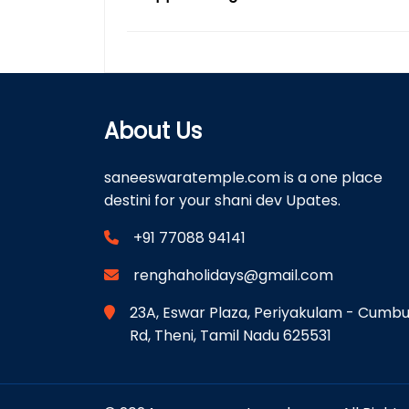
About Us
saneeswaratemple.com is a one place
destini for your shani dev Upates.
+91 77088 94141
renghaholidays@gmail.com
23A, Eswar Plaza, Periyakulam - Cumb
Rd, Theni, Tamil Nadu 625531