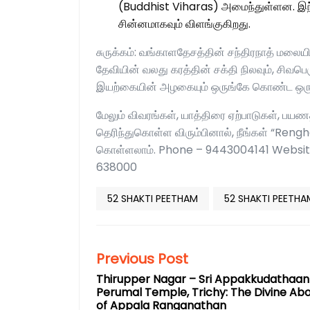
(Buddhist Viharas) அமைந்துள்ளன. இந்தத
சின்னமாகவும் விளங்குகிறது.
சுருக்கம்: வங்காளதேசத்தின் சந்திரநாத் மலையில
தேவியின் வலது கரத்தின் சக்தி நிலவும், சிவப
இயற்கையின் அழகையும் ஒருங்கே கொண்ட ஒரு ப
மேலும் விவரங்கள், யாத்திரை ஏற்பாடுகள், பயணத
தெரிந்துகொள்ள விரும்பினால், நீங்கள் “Ren
கொள்ளலாம். Phone – 9443004141 Websit
638000
52 SHAKTI PEETHAM
52 SHAKTI PEETHA
Previous Post
Thirupper Nagar – Sri Appakkudathaan
Perumal Temple, Trichy: The Divine Ab
of Appala Ranganathan