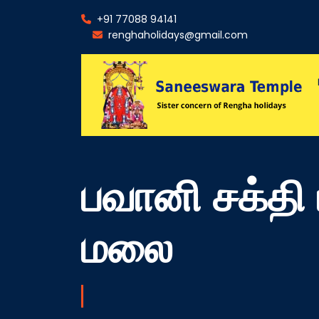
+91 77088 94141
renghaholidays@gmail.com
பவானி சக்தி ப
மலை