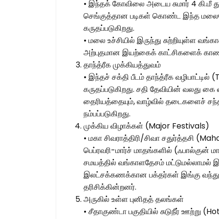
• இந்தக் கோவிலை அடைய சுமார் 4 கி.மீ த
செங்குத்தான படிகள் கொண்ட இந்த மலையே
கருதப்படுகிறது.
• மலை உச்சியில் இருந்து சுற்றியுள்ள வங
அற்புதமான இயற்கைக் காட்சிகளைக் காண
தாந்த்ரீக முக்கியத்துவம்
• இந்தச் சக்தி பீடம் தாந்த்ரீக வழிபாட்டி
கருதப்படுகிறது. சதி தேவியின் வலது கை வி
தைரியத்தையும், வாழ்வில் தடைகளைச் சந்
நம்பப்படுகிறது.
முக்கிய விழாக்கள் (Major Festivals)
• மகா சிவராத்திரி/சிவா சதுர்த்தசி (Mah
பெப்ரவரி-மார்ச் மாதங்களில் (ஃபால்குன் ம
சமயத்தில் வங்காளதேசம் மட்டுமல்லாமல் இந
இலட்சக்கணக்கான பக்தர்கள் இங்கு வந்த
தரிசிக்கின்றனர்.
அருகில் உள்ள புனிதத் தலங்கள்
• சீதாகுண்டா பகுதியில் சுடுநீர் ஊற்று (