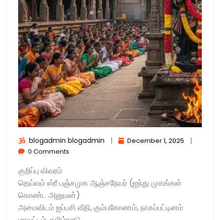
blogadmin blogadmin
|
|
December 1, 2025
0 Comments
குறிப்பு விவரம்
தெய்வம் ஸ்ரீ பஞ்சமுக ஆஞ்சநேயர் (ஐந்து முகங்கள்
கொண்ட அனுமன்)
அமைவிடம் ஐப்பசி வீதி, கும்பகோணம், நாகப்பட்டினம்
மாவட்டம், தமிழ்நாடு