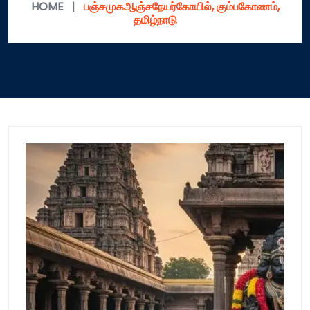
HOME
|
பஞ்சமுகஆஞ்சநேயர்கோயில், கும்பகோணம்,
தமிழ்நாடு