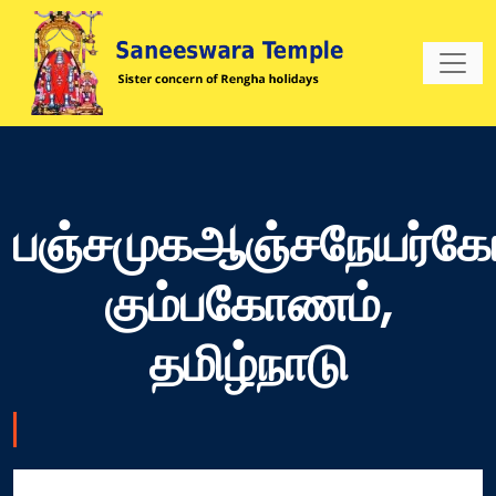
பஞ்சமுகஆஞ்சநேயர்கோ
கும்பகோணம்,
தமிழ்நாடு