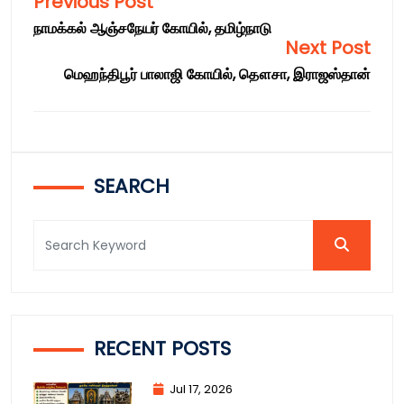
Previous Post
நாமக்கல் ஆஞ்சநேயர் கோயில், தமிழ்நாடு
Next Post
மெஹந்திபூர் பாலாஜி கோயில், தௌசா, இராஜஸ்தான்
SEARCH
RECENT POSTS
Jul 17, 2026