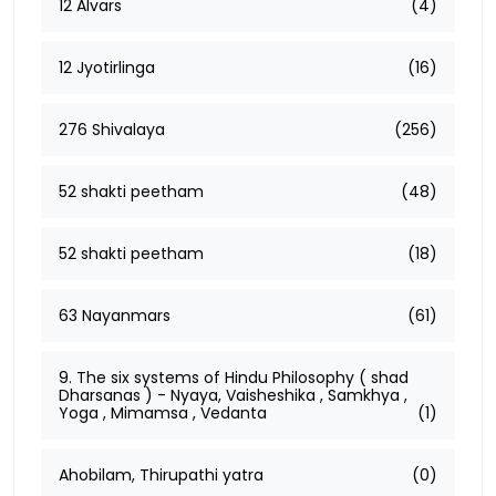
12 Alvars
(4)
12 Jyotirlinga
(16)
276 Shivalaya
(256)
52 shakti peetham
(48)
52 shakti peetham
(18)
63 Nayanmars
(61)
9. The six systems of Hindu Philosophy ( shad
Dharsanas ) - Nyaya, Vaisheshika , Samkhya ,
Yoga , Mimamsa , Vedanta
(1)
Ahobilam, Thirupathi yatra
(0)