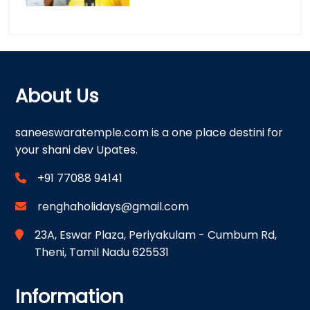
About Us
saneeswaratemple.com is a one place destini for
your shani dev Upates.
+91 77088 94141
renghaholidays@gmail.com
23A, Eswar Plaza, Periyakulam - Cumbum Rd,
Theni, Tamil Nadu 625531
Information