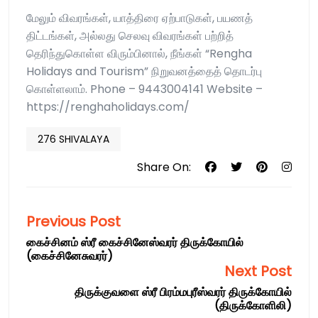
மேலும் விவரங்கள், யாத்திரை ஏற்பாடுகள், பயணத்
திட்டங்கள், அல்லது செலவு விவரங்கள் பற்றித்
தெரிந்துகொள்ள விரும்பினால், நீங்கள் “Rengha
Holidays and Tourism” நிறுவனத்தைத் தொடர்பு
கொள்ளலாம். Phone – 9443004141 Website –
https://renghaholidays.com/
276 SHIVALAYA
Share On:
Previous Post
கைச்சினம் ஸ்ரீ கைச்சினேஸ்வரர் திருக்கோயில்
(கைச்சினேசுவரர்)
Next Post
திருக்குவளை ஸ்ரீ பிரம்மபுரீஸ்வரர் திருக்கோயில்
(திருக்கோளிலி)