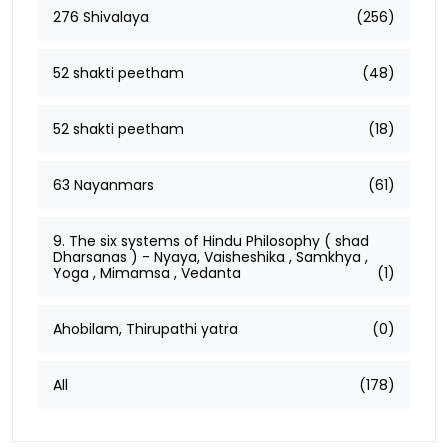
276 Shivalaya
(256)
52 shakti peetham
(48)
52 shakti peetham
(18)
63 Nayanmars
(61)
9. The six systems of Hindu Philosophy ( shad
Dharsanas ) - Nyaya, Vaisheshika , Samkhya ,
Yoga , Mimamsa , Vedanta
(1)
Ahobilam, Thirupathi yatra
(0)
All
(178)