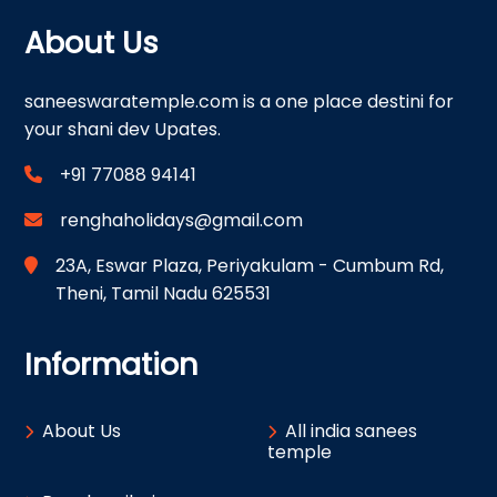
About Us
saneeswaratemple.com is a one place destini for
your shani dev Upates.
+91 77088 94141
renghaholidays@gmail.com
23A, Eswar Plaza, Periyakulam - Cumbum Rd,
Theni, Tamil Nadu 625531
Information
About Us
All india sanees
temple