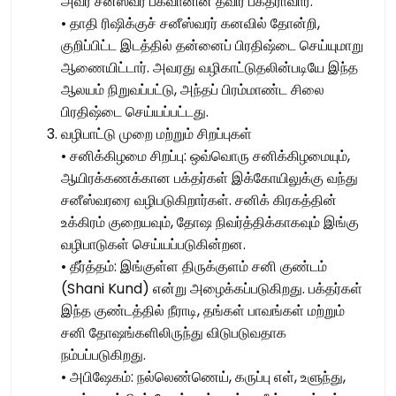
அவர் சனீஸ்வர பகவானின் தீவிர பக்தராவார்.
• தாதி ரிஷிக்குச் சனீஸ்வரர் கனவில் தோன்றி,
குறிப்பிட்ட இடத்தில் தன்னைப் பிரதிஷ்டை செய்யுமாறு
ஆணையிட்டார். அவரது வழிகாட்டுதலின்படியே இந்த
ஆலயம் நிறுவப்பட்டு, அந்தப் பிரம்மாண்ட சிலை
பிரதிஷ்டை செய்யப்பட்டது.
வழிபாட்டு முறை மற்றும் சிறப்புகள்
• சனிக்கிழமை சிறப்பு: ஒவ்வொரு சனிக்கிழமையும்,
ஆயிரக்கணக்கான பக்தர்கள் இக்கோயிலுக்கு வந்து
சனீஸ்வரரை வழிபடுகிறார்கள். சனிக் கிரகத்தின்
உக்கிரம் குறையவும், தோஷ நிவர்த்திக்காகவும் இங்கு
வழிபாடுகள் செய்யப்படுகின்றன.
• தீர்த்தம்: இங்குள்ள திருக்குளம் சனி குண்டம்
(Shani Kund) என்று அழைக்கப்படுகிறது. பக்தர்கள்
இந்த குண்டத்தில் நீராடி, தங்கள் பாவங்கள் மற்றும்
சனி தோஷங்களிலிருந்து விடுபடுவதாக
நம்பப்படுகிறது.
• அபிஷேகம்: நல்லெண்ணெய், கருப்பு எள், உளுந்து,