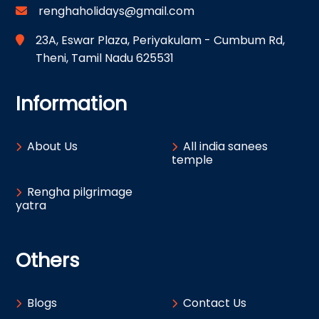
renghaholidays@gmail.com
23A, Eswar Plaza, Periyakulam - Cumbum Rd,
Theni, Tamil Nadu 625531
Information
About Us
All india sanees
temple
Rengha pilgrimage
yatra
Others
Blogs
Contact Us