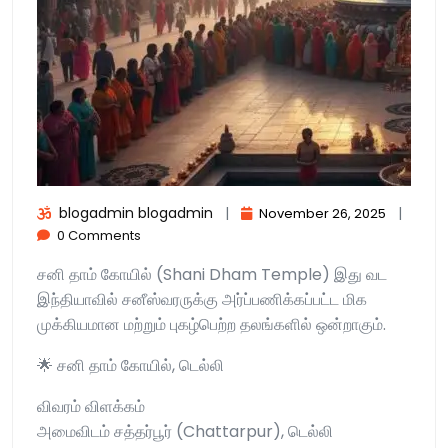
blogadmin blogadmin
|
|
November 26, 2025
0 Comments
சனி தாம் கோயில் (Shani Dham Temple) இது வட
இந்தியாவில் சனீஸ்வரருக்கு அர்ப்பணிக்கப்பட்ட மிக
முக்கியமான மற்றும் புகழ்பெற்ற தலங்களில் ஒன்றாகும்.
🌟 சனி தாம் கோயில், டெல்லி
விவரம் விளக்கம்
அமைவிடம் சத்தர்பூர் (Chattarpur), டெல்லி