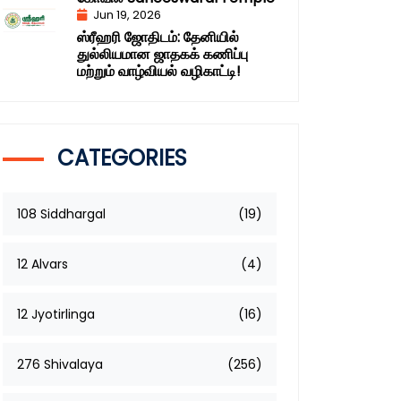
Jun 19, 2026
ஸ்ரீஹரி ஜோதிடம்: தேனியில்
துல்லியமான ஜாதகக் கணிப்பு
மற்றும் வாழ்வியல் வழிகாட்டி!
CATEGORIES
108 Siddhargal
(19)
12 Alvars
(4)
12 Jyotirlinga
(16)
276 Shivalaya
(256)