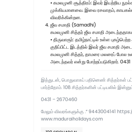
• கமலமுனி சூத்திரம்: இவர் இயற்றிய நூல
முக்கியமானவை. இவை ரசவாதம், காயகல்ப 
விவரிக்கின்றன.
ஜீவ சமாதி (Samadhi)
கமலமுனி சித்தர் ஜீவ சமாதி அடைந்ததாகக்
• திருவாரூர்: தமிழ்நாட்டில் உள்ள புகழ்பெ
குறிப்பிட்ட இடத்தில் இவர் ஜீவ சமாதி அடை
கமலமுனி சித்தர், தாமரை மலரைப் போல உ
அடைந்தவர் என்று போற்றப்படுகிறார். 04
இத்துடன், பொதுவாகப் பதினெண் சித்தர்கள் பட்டி
பார்த்தோம். 108 சித்தர்களின் பட்டியலில் இன்னும
0431 – 2670460
மேலும் விவரங்களுக்கு .” 9443004141 http
www.maduraiholidays.com