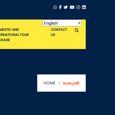
MESTIC AND
CONTACT
TERNATIONAL TOUR
US
CKAGE
HOME
|
கமலமுனி