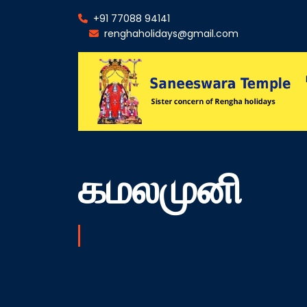
+91 77088 94141
renghaholidays@gmail.com
கமலமுனி