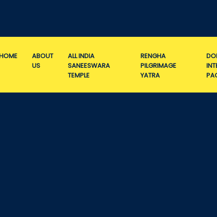
HOME
ABOUT
ALL INDIA
RENGHA
DO
US
SANEESWARA
PILGRIMAGE
IN
TEMPLE
YATRA
PA