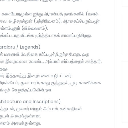
ின் கரையோரமுள்ள ஐந்து ஆரண்யத் தலங்களில் (வனத்
வை: அழிசநல்லூர் (பத்திரிவனம்), ஆரதைப்பெரும்பழூர்
ளம்புதூர் (வில்வவனம்).
ுக்கப்படாத விடங்க மூர்த்தியாகக் காணப்படுகிறது.
Varalaru / Legends)
ின் மனைவி வேதிகை கர்ப்பமுற்றிருந்த போது, ஒரு
கை இறைவனை வேண்ட, அம்பாள் கர்ப்பத்தைக் காத்தார்.
தது.
ியோர் இத்தலத்து இறைவனை வழிபட்டனர்.
ஆரோக்கியம், துலாபாரம், காது குத்துதல், முடி காணிக்கை
்குச் செலுத்தப்படுகின்றன.
rchitecture and Inscriptions)
்துடன், மூலவர் மற்றும் அம்பாள் சன்னதிகள்
களுடன் அமைந்துள்ளன.
மானம் அமைந்துள்ளது.