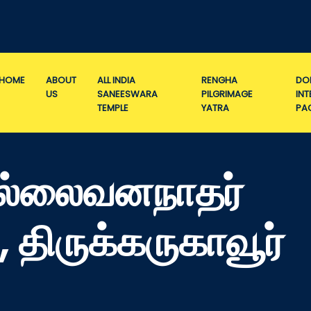
HOME
ABOUT
ALL INDIA
RENGHA
DO
US
SANEESWARA
PILGRIMAGE
IN
TEMPLE
YATRA
PA
ுல்லைவனநாதர்
 திருக்கருகாவூர்