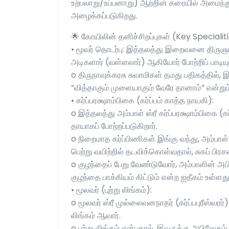
உற்பலாறு/உப்பனாறு) ஆற்றின் கரையில் அமைந்து
அழைக்கப்படுகிறது.
🌟 கோயிலின் தனிச்சிறப்புகள் (Key Specialit
• மூவர் தொடர்பு: இத்தலத்து இறைவனை திருஞானச
அடிகளார் (வள்ளலார்) ஆகியோர் போற்றிப் பாடியு
o திருநாவுக்கரசு சுவாமிகள் தமது பதிகத்தில்
“வித்தாகும் முளையாகும் வேரே தானாம்” என்றும்
• கர்ப்பரக்ஷாம்பிகை (கர்ப்பம் காத்த நாயகி):
o இத்தலத்து அம்பாள் ஸ்ரீ கர்ப்பரக்ஷாம்பிகை (
தாயாகப் போற்றப்படுகிறார்.
o நிறைமாத கர்ப்பிணிகள் இங்கு வந்து, அம்பா
பெற்று வயிற்றில் தடவிக்கொள்வதால், சுகப் பிரச
o குழந்தைப் பேறு வேண்டுவோர், அம்பாளின் அப
குழந்தை பாக்கியம் கிட்டும் என்ற ஐதீகம் உள்ளது
• மூலவர் (புற்று லிங்கம்):
o மூலவர் ஸ்ரீ முல்லைவனநாதர் (கர்ப்பபுரீஸ்வரர்
லிங்கம் ஆவார்.
o புற்று லிங்கம் என்பதால், இவருக்கு அபிஷேகம் 