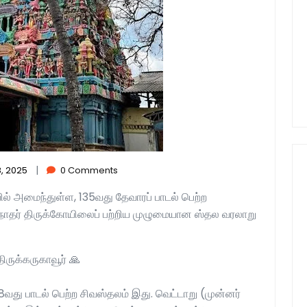
|
, 2025
0 Comments
ில் அமைந்துள்ள, 135வது தேவாரப் பாடல் பெற்ற
நாதர் திருக்கோயிலைப் பற்றிய முழுமையான ஸ்தல வரலாறு
ிருக்கருகாவூர் 🙏
8வது பாடல் பெற்ற சிவஸ்தலம் இது. வெட்டாறு (முன்னர்