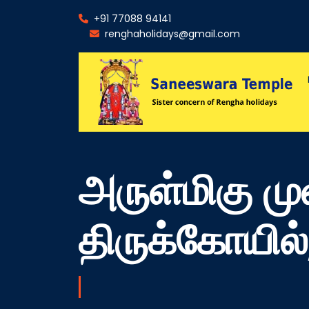
+91 77088 94141
renghaholidays@gmail.com
அருள்மிகு ம
திருக்கோயில்,