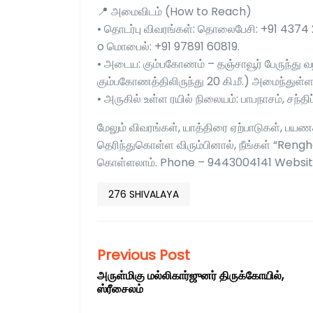
📍 அமைவிடம் (How to Reach)
• தொடர்பு விவரங்கள்: தொலைபேசி: +91 4374
o மொபைல்: +91 97891 60819.
• அடைய: கும்பகோணம் – தஞ்சாவூர் பேருந்து வழித
கும்பகோணத்திலிருந்து 20 கி.மீ.) அமைந்துள்ளது
• அருகில் உள்ள ரயில் நிலையம்: பாபநாசம், சந்தி
மேலும் விவரங்கள், யாத்திரை ஏற்பாடுகள், பயணத
தெரிந்துகொள்ள விரும்பினால், நீங்கள் “Ren
கொள்ளலாம். Phone – 9443004141 Websit
276 SHIVALAYA
Previous Post
அருள்மிகு மல்லிகார்ஜுனர் திருக்கோயில்,
ஸ்ரீசைலம்