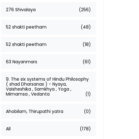
276 Shivalaya
(256)
52 shakti peetham
(48)
52 shakti peetham
(18)
63 Nayanmars
(61)
9. The six systems of Hindu Philosophy
( shad Dharsanas ) - Nyaya,
Vaisheshika , Samkhya , Yoga ,
Mimamsa , Vedanta
(1)
Ahobilam, Thirupathi yatra
(0)
All
(178)