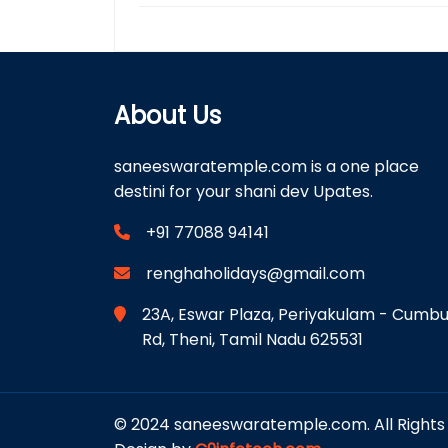
About Us
saneeswaratemple.com is a one place
destini for your shani dev Upates.
+91 77088 94141
renghaholidays@gmail.com
23A, Eswar Plaza, Periyakulam - Cumb
Rd, Theni, Tamil Nadu 625531
© 2024 saneeswaratemple.com. All Rights