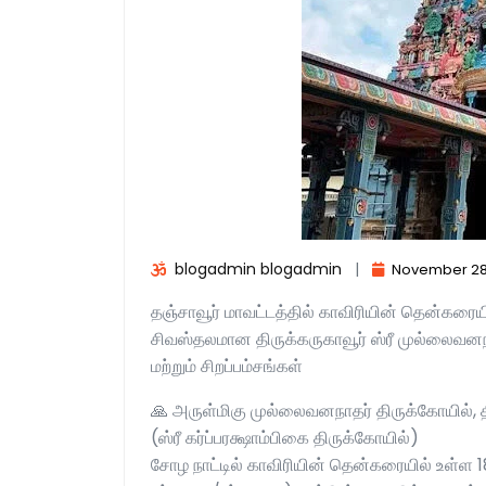
blogadmin blogadmin
|
November 28
தஞ்சாவூர் மாவட்டத்தில் காவிரியின் தென்கரைய
சிவஸ்தலமான திருக்கருகாவூர் ஸ்ரீ முல்லைவன
மற்றும் சிறப்பம்சங்கள்
🙏 அருள்மிகு முல்லைவனநாதர் திருக்கோயில், த
(ஸ்ரீ கர்ப்பரக்ஷாம்பிகை திருக்கோயில்)
சோழ நாட்டில் காவிரியின் தென்கரையில் உள்ள 1