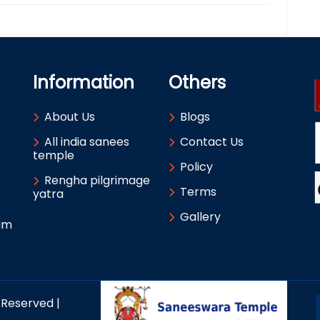
Information
Others
About Us
Blogs
All india sanees
Contact Us
temple
Policy
Rengha pilgrimage
Terms
yatra
Gallery
um
 Reserved |