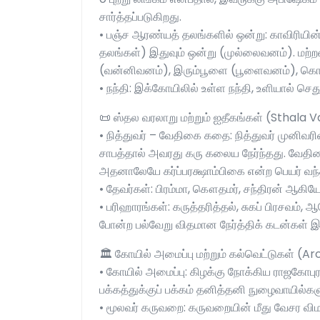
சார்த்தப்படுகிறது.
• பஞ்ச ஆரண்யத் தலங்களில் ஒன்று: காவிரிய
தலங்கள்) இதுவும் ஒன்று (முல்லைவனம்). மற்ற
(வன்னிவனம்), இரும்பூளை (பூளைவனம்), கொள்
• நந்தி: இக்கோயிலில் உள்ள நந்தி, உளியால் செத
📜 ஸ்தல வரலாறு மற்றும் ஐதீகங்கள் (Sthala 
• நித்துவர் – வேதிகை கதை: நித்துவர் முனிவர
சாபத்தால் அவரது கரு கலைய நேர்ந்தது. வேதி
அதனாலேயே கர்ப்பரக்ஷாம்பிகை என்ற பெயர் வந்
• தேவர்கள்: பிரம்மா, கௌதமர், சந்திரன் ஆக
• பரிஹாரங்கள்: கருத்தரித்தல், சுகப் பிரசவம், 
போன்ற பல்வேறு விதமான நேர்த்திக் கடன்கள் இங
🏛️ கோயில் அமைப்பு மற்றும் கல்வெட்டுகள் (A
• கோயில் அமைப்பு: கிழக்கு நோக்கிய ராஜகோபுரத
பக்கத்துக்குப் பக்கம் தனித்தனி நுழைவாயில்
• மூலவர் கருவறை: கருவறையின் மீது வேசர வி