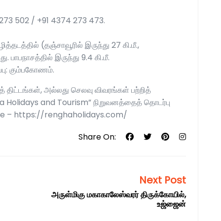
 273 502 / +91 4374 273 473.
்தடத்தில் (தஞ்சாவூரில் இருந்து 27 கி.மீ.,
. பாபநாசத்தில் இருந்து 9.4 கி.மீ.
ப்பு: கும்பகோணம்.
் திட்டங்கள், அல்லது செலவு விவரங்கள் பற்றித்
gha Holidays and Tourism” நிறுவனத்தைத் தொடர்பு
e – https://renghaholidays.com/
Share On:
Next Post
அருள்மிகு மகாகாலேஸ்வரர் திருக்கோயில்,
உஜ்ஜைன்