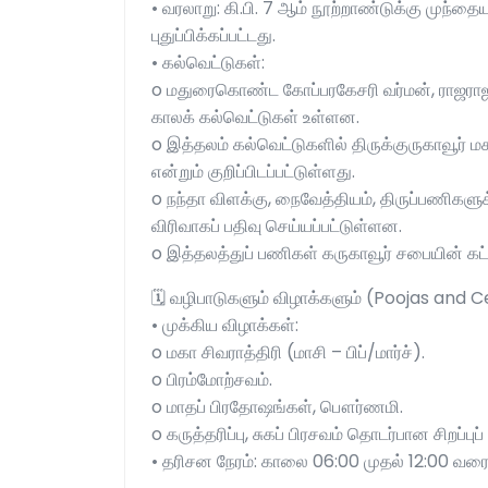
• வரலாறு: கி.பி. 7 ஆம் நூற்றாண்டுக்கு முந்த
புதுப்பிக்கப்பட்டது.
• கல்வெட்டுகள்:
o மதுரைகொண்ட கோப்பரகேசரி வர்மன், ராஜராஜன் 
காலக் கல்வெட்டுகள் உள்ளன.
o இத்தலம் கல்வெட்டுகளில் திருக்குருகாவூர்
என்றும் குறிப்பிடப்பட்டுள்ளது.
o நந்தா விளக்கு, நைவேத்தியம், திருப்பணிகளு
விரிவாகப் பதிவு செய்யப்பட்டுள்ளன.
o இத்தலத்துப் பணிகள் கருகாவூர் சபையின் கட்ட
🗓️ வழிபாடுகளும் விழாக்களும் (Poojas and 
• முக்கிய விழாக்கள்:
o மகா சிவராத்திரி (மாசி – பிப்/மார்ச்).
o பிரம்மோற்சவம்.
o மாதப் பிரதோஷங்கள், பௌர்ணமி.
o கருத்தரிப்பு, சுகப் பிரசவம் தொடர்பான சிறப்புப
• தரிசன நேரம்: காலை 06:00 முதல் 12:00 வர