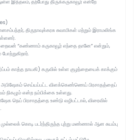
ள்ள இத்தலம், தற்போது திருக்கருகாவூர் என்றே
ies)
ம்பந்தர், திருநாவுக்கரசு சுவாமிகள் மற்றும் இராமலிங்க
ள்ளனர்.
, இறைவன் “கண்ணாம் கருகாவூர் எந்தை தானே” என்றும்,
 போற்றுகிறார்.
கர்ப்பம் காத்த நாயகி) கருவில் உள்ள குழந்தையைக் காக்கும்
ள் அபிஷேகம் செய்யப்பட்ட விளக்கெண்ணெய் பிரசாதத்தைப்
வம் நிகழும் என்ற நம்பிக்கை உள்ளது.
ிஷேக நெய் பிரசாதத்தை உண்டு வழிபட்டால், விரைவில்
.
) முல்லைக் கொடி படர்ந்திருந்த புற்று மண்ணால் ஆன சுயம்பு
செய்யப்படுவதில்லை. புனுகுச் சட்டம் மட்டுமே