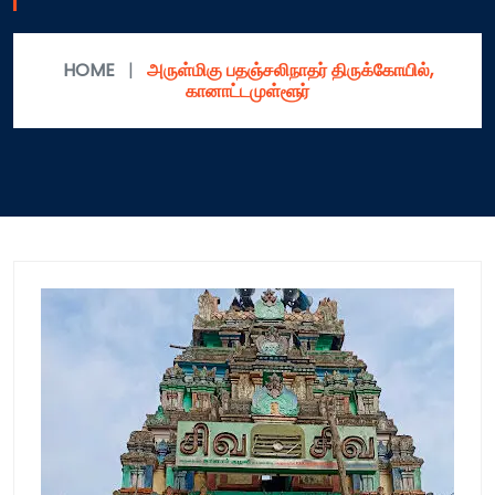
HOME
|
அருள்மிகு பதஞ்சலிநாதர் திருக்கோயில்,
கானாட்டமுள்ளூர்