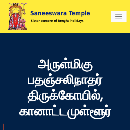
அருள்மிகு
பதஞ்சலிநாதர்
திருக்கோயில்,
கானாட்டமுள்ளூர்