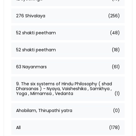
276 Shivalaya
(256)
52 shakti peetham
(48)
52 shakti peetham
(18)
63 Nayanmars
(61)
9. The six systems of Hindu Philosophy ( shad
Dharsanas ) - Nyaya, Vaisheshika , Samkhya ,
Yoga , Mimamsa , Vedanta
(1)
Ahobilam, Thirupathi yatra
(0)
All
(178)