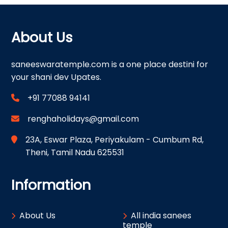
About Us
saneeswaratemple.com is a one place destini for
your shani dev Upates.
+91 77088 94141
renghaholidays@gmail.com
23A, Eswar Plaza, Periyakulam - Cumbum Rd,
Theni, Tamil Nadu 625531
Information
About Us
All india sanees
temple