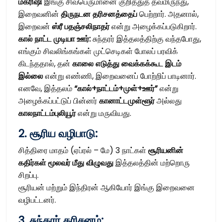
மகரிஷி
இங்கு சிவபெருமானை குறித்துத் தவமிருந்து,
இறைவனின்
திருநடன தரிசனத்தைப்
பெற்றார். அதனால்,
இறைவன்
ஸ்ரீ பதஞ்சலிநாதர்
என்று அழைக்கப்படுகிறார்.
கால் நாட்ட முடியா ஊர்:
சுந்தரர் இத்தலத்திற்கு வந்தபோது,
எங்கும் சிவலிங்கங்கள் முட்செடிகள் போலப் பரவிக்
கிடந்ததால், தன்
காலை எடுத்து வைக்கக்கூட இடம்
இல்லை
என்று எண்ணி, இறைவனைப் போற்றிப் பாடினார்.
எனவே, இத்தலம்
“கால்+நாட்டம்+முள்+ஊர்”
என்று
அழைக்கப்பட்டுப் பின்னர்
கானாட்டமுள்ளூர்
அல்லது
காலநாட்டம்புலியூர்
என்று மருவியது.
2. சூரிய வழிபாடு:
சித்திரை மாதம் (ஏப்ரல் – மே) 3 நாட்கள்
சூரியனின்
கதிர்கள் மூலவர் மீது விழுவது
இத்தலத்தின் மற்றொரு
சிறப்பு.
சூரியன் மற்றும் இந்திரன் ஆகியோர் இங்கு இறைவனை
வழிபட்டனர்.
3. சுந்தரர் தரிசனம்: