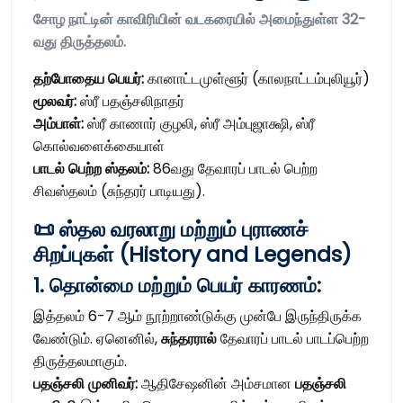
சோழ நாட்டின் காவிரியின் வடகரையில் அமைந்துள்ள 32-
வது திருத்தலம்.
தற்போதைய பெயர்:
கானாட்டமுள்ளூர் (காலநாட்டம்புலியூர்)
மூலவர்:
ஸ்ரீ பதஞ்சலிநாதர்
அம்பாள்:
ஸ்ரீ காணார் குழலி, ஸ்ரீ அம்புஜாக்ஷி, ஸ்ரீ
கொல்வளைக்கையாள்
பாடல் பெற்ற ஸ்தலம்:
86வது தேவாரப் பாடல் பெற்ற
சிவஸ்தலம் (சுந்தரர் பாடியது).
📜 ஸ்தல வரலாறு மற்றும் புராணச்
சிறப்புகள் (History and Legends)
1. தொன்மை மற்றும் பெயர் காரணம்:
இத்தலம் 6-7 ஆம் நூற்றாண்டுக்கு முன்பே இருந்திருக்க
வேண்டும். ஏனெனில்,
சுந்தரரால்
தேவாரப் பாடல் பாடப்பெற்ற
திருத்தலமாகும்.
பதஞ்சலி முனிவர்:
ஆதிசேஷனின் அம்சமான
பதஞ்சலி