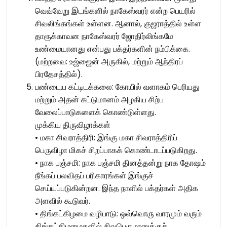
வெவ்வேறு இடங்களில் நாகேஸ்வரர் என்ற பெயரில்
சிவலிங்கங்கள் உள்ளன. ஆனால், குஜராத்தில் உள்ள
தாரூக்காவன நாகேஸ்வரர் ஜோதிர்லிங்கமே
உண்மையானது என்பது பக்தர்களின் நம்பிக்கை.
(மற்றவை: உஜ்ஜைன் அருகில், மற்றும் ஆந்திரப்
பிரதேசத்தில்).
பண்டைய கட்டிடக்கலை: கோயில் வளாகம் பெரியது
மற்றும் அதன் கட்டுமானம் அழகிய சிற்ப
வேலைப்பாடுகளைக் கொண்டுள்ளது.
முக்கிய திருவிழாக்கள்
• மகா சிவராத்திரி: இங்கு மகா சிவராத்திரிப்
பெருவிழா மிகச் சிறப்பாகக் கொண்டாடப்படுகிறது.
• நாக பஞ்சமி: நாக பஞ்சமி தினத்தன்று நாக தோஷம்
நீங்கப் பலவிதப் பரிகாரங்கள் இங்குச்
செய்யப்படுகின்றன. இந்த நாளில் பக்தர்கள் அதிக
அளவில் கூடுவர்.
• திங்கட்கிழமை வழிபாடு: ஒவ்வொரு வாரமும் வரும்
திங்கட்கிழமைகளில் சிவபெருமானுக்குச்