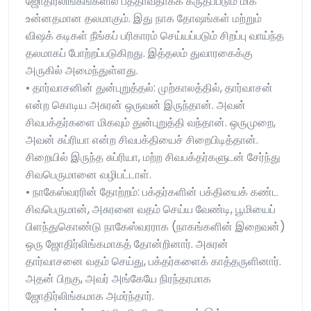
ஜோதிர்லிங்கங்களில் பத்தாவதாகக் கருதப்படும் மிக
உன்னதமான தலமாகும். இது நாக தோஷங்கள் மற்றும்
விஷக் கடிகள் நீங்கப் பரிகாரம் செய்யப்படும் சிறப்பு வாய்ந்த
தலமாகப் போற்றப்படுகிறது. இத்தலம் துவாரகைக்கு
அருகில் அமைந்துள்ளது.
• தார்வாசனின் துன்புறுத்தல்: முற்காலத்தில், தார்வாசன்
என்ற கொடிய அசுரன் ஒருவன் இருந்தான். அவன்
சிவபக்தர்களை மிகவும் துன்புறுத்தி வந்தான். ஒருமுறை,
அவன் சுப்ரியா என்ற சிவபக்தியைச் சிறைபிடித்தான்.
சிறையில் இருந்த சுப்ரியா, மற்ற சிவபக்தர்களுடன் சேர்ந்து
சிவபெருமானை வழிபட்டாள்.
• நாகேஸ்வரரின் தோற்றம்: பக்தர்களின் பக்தியைக் கண்ட
சிவபெருமான், அசுரனை வதம் செய்ய வேண்டி, பூமியைப்
பிளந்துகொண்டு நாகேஸ்வரராக (நாகங்களின் இறைவன்)
ஒரு ஜோதிர்லிங்கமாகத் தோன்றினார். அசுரன்
தார்வாசனை வதம் செய்து, பக்தர்களைக் காத்தருளினார்.
அதன் பிறகு, அவர் அங்கேயே நிரந்தரமாக
ஜோதிர்லிங்கமாக அமர்ந்தார்.