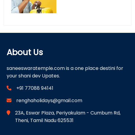
About Us
saneeswaratemple.com is a one place destini for
your shani dev Upates.
+91 77088 94141
renghaholidays@gmail.com
23A, Eswar Plaza, Periyakulam - Cumbum Rd,
Theni, Tamil Nadu 625531