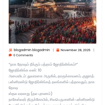
blogadmin blogadmin
|
|
November 28, 2025
0 Comments
“நாக தோஷம் நீக்கும் பத்தாம் ஜோதிர்லிங்கம்!”
ஜோதிர்லிங்க எண்: 10
அமைவிடம்: துவாரகை அருகில், தாரூக்காவனம், குஜராத்.
பன்னிரண்டு ஜோதிர்லிங்கத் தலங்களில் பத்தாவதும், நாக
தோஷ
ஸ்தல வரலாறு (தல புராணம்)
நாகேஸ்வரர் திருக்கோயில், சிவபெருமானின் பன்னிரண்டு