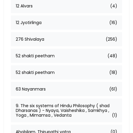
12 Alvars
(4)
12 Jyotirlinga
(16)
276 Shivalaya
(256)
52 shakti peetham
(48)
52 shakti peetham
(18)
63 Nayanmars
(61)
9. The six systems of Hindu Philosophy ( shad
Dharsanas ) - Nyaya, Vaisheshika , Samkhya ,
Yoga , Mimamsa , Vedanta
(1)
Ahobilam, Thirupathi yatra
(0)