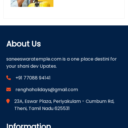
About Us
saneeswaratemple.com is a one place destini for
your shani dev Upates.
+91 77088 94141
renghaholidays@gmail.com
23A, Eswar Plaza, Periyakulam - Cumbum Rd,
Theni, Tamil Nadu 625531
Information