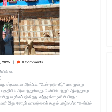
|
, 2025
0 Comments
்பில் 🙏
)
வது ஸ்தலமான அன்பில், “மேல்-நடு-கீழ்” என மூன்று
ற பகுதியில் அமைந்துள்ளது. அன்பில் மற்றும் ஆலந்துறை
று வழங்கப்படுகிறது. சுந்தர சோழனின் பிரதம
த ஊர் இது. சோழர் வரலாற்றைக் கூறும் புகழ்பெற்ற “அன்பில்