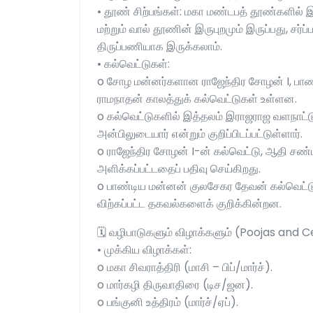
• தூண் சிற்பங்கள்: மகா மண்டபத் தூண்களில்
மற்றும் வால் தூணின் இருபுறமும் இருப்பது, சர
திருப்பணியாக இருக்கலாம்.
• கல்வெட்டுகள்:
o சோழ மன்னர்களான ராஜேந்திர சோழன் I, பா
ராமநாதன் காலத்துக் கல்வெட்டுகள் உள்ளன.
o கல்வெட்டுகளில் இத்தலம் இராஜராஜ வளநாட்டுக
அன்பிலுடையார் என்றும் குறிப்பிடப்பட்டுள்ளார்.
o ராஜேந்திர சோழன் I-ன் கல்வெட்டு, ஆதி சண்
அளிக்கப்பட்டதைப் பதிவு செய்கிறது.
o பாண்டிய மன்னன் குலசேகர தேவன் கல்வெட்டுக
விற்கப்பட்ட தகவல்களைக் குறிக்கின்றன.
🗓️ வழிபாடுகளும் விழாக்களும் (Poojas and 
• முக்கிய விழாக்கள்:
o மகா சிவராத்திரி (மாசி – பிப்/மார்ச்).
o மார்கழி திருவாதிரை (டிச/ஜன).
o பங்குனி உத்திரம் (மார்ச்/ஏப்).