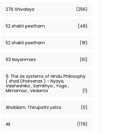
276 Shivalaya
(256)
52 shakti peetham
(48)
52 shakti peetham
(18)
63 Nayanmars
(61)
9. The six systems of Hindu Philosophy
( shad Dharsanas ) - Nyaya,
Vaisheshika , Samkhya , Yoga ,
Mimamsa , Vedanta
(1)
Ahobilam, Thirupathi yatra
(0)
All
(178)