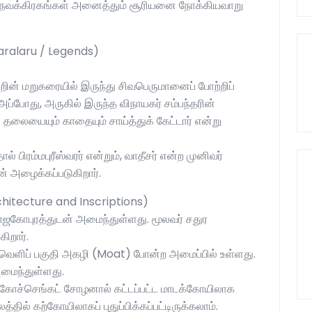
ள்ள நவக்கிரகங்கள் அனைத்தும் சூரியனை நோக்கியவாறு
Varalaru / Legends)
ின் மறுகரையில் இருந்து சிவபெருமானைப் போற்றிப்
்போது, அருகில் இருந்த விநாயகர் சம்பந்தரின்
தலையையும் காதையும் சாய்த்துக் கேட்டார் என்று
தால் பிரம்மபுரீஸ்வரர் என்றும், வாதீசர் என்ற முனிவர்
் அழைக்கப்படுகிறார்.
rchitecture and Inscriptions)
ராஜகோபுரத்துடன் அமைந்துள்ளது. மூலவர் சதுர
கிறார்.
வெளிப் பகுதி அகழி (Moat) போன்ற அமைப்பில் உள்ளது.
அமைந்துள்ளது.
 கோச்செங்கட் சோழனால் கட்டப்பட்ட மாடக்கோயிலாக
்தில் கற்கோயிலாகப் புதுப்பிக்கப்பட்டிருக்கலாம்.