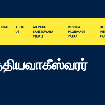
HOME
ABOUT
ALL INDIA
RENGHA
DO
US
SANEESWARA
PILGRIMAGE
IN
TEMPLE
YATRA
PA
்தியவாகீஸ்வரர்