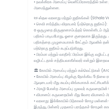
• நவக்கிரக அமைப்பு: வெளிப்பிரகாரத்தில் உ
அமைந்துள்ளன.
📜 ஸ்தல வரலாறு மற்றும் ஐதீகங்கள் (Sthala 
• செவி சார்த்திய விநாயகர் (மற்றொரு ஐதீகம்):
o ஒருமுறை திருஞானசம்பந்தர் கொள்ளிடம் ஆற்ற
பதிகம் பாடியபோது, ஓசை குறைவாக இருந்தது. அப
பதிகத்தை முழுமையாகக் கேட்கும் ஆவலில் தன் 
மற்றொரு ஐதீகம் கூறப்படுகிறது.
• பிரம்மா மற்றும் வாதீசர்: பிரம்மா இங்கு வழிபட்ட
வழிபட்டதால் சத்தியவாகீஸ்வரர் என்றும் இறைவன
🏛️ கோயில் அமைப்பு மற்றும் கல்வெட்டுகள் (A
• கோயில் அமைப்பு: கிழக்கு நோக்கிய 5 நிலை 
ஆவுடையார் மீது சுயம்பு லிங்கமாகக் காட்சியளிக்
• அகழி போன்ற அமைப்பு: மூலவர் கருவறையின் 
• விமானம்: கருவறையின் மீது வேசர விமானம் 
• வரலாறு: இக்கோயில் பிற்காலச் சோழ மன்னன்
இருந்து, பின்னர் முதலாம் பராந்தகச் சோழன் காலத