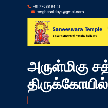
+91 77088 94141
renghaholidays@gmail.com
அருள்மிகு சத
திருக்கோயில்