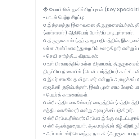
🌟 கோயிலின் தனிச்சிறப்புகள் (Key Specialit
• பாடல் பெற்ற சிறப்பு:
o இத்தலத்து இறைவனை திருஞானசம்பந்தர், திரு
(வள்ளலார்) ஆகியோர் போற்றிப் பாடியுள்ளனர்.
o திருஞானசம்பந்தர் தமது பதிகத்தில், இறைவன் தி
உள்ள அன்பிலாலந்துறையில் உறைகிறார் என்றும் ப
• செவி சார்த்திய விநாயகர்:
o உள் பிரகாரத்தில் உள்ள விநாயகர், திருஞானசம
திருப்பிய நிலையில் (செவி சார்த்திய) காட்சியளி
o இவர் சாமவேத விநாயகர் என்றும் அழைக்கப்படு
ஜைமினி குடும்பத்தார், இவர் முன் சாம வேதம் பா
• பெயர்க் காரணங்கள்:
o ஸ்ரீ சத்தியவாகீஸ்வரர்: வாதத்தில் (சத்தியத
சத்தியவாகீஸ்வரர் என்று அழைக்கப்படுகிறார்.
o ஸ்ரீ பிரம்மபுரீஸ்வரர்: பிரம்மா இங்கு வழிபட்டதால
o ஸ்ரீ ஆலந்துறையார்: ஆலமரத்தின் கீழ் வீற்றிரு
• அம்பாள்: ஸ்ரீ சௌந்தர நாயகி (அழகுடைய நாய