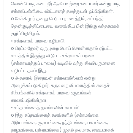
வெண்பொடி, சடை நீர் ஆகியவற்றை உடையவர் என்று பாடி,
சக்கரப்பள்ளியை வீரட்டானத் தலத்துடன் ஒப்பிடுகிறார்.
o சேக்கிழார் தனது பெரிய புராணத்தில், சம்பந்தர்
தென்குடித்திட்டையை வணங்கிய பின் இங்கு வந்ததாகக்
குறிப்பிடுகிறார்.
• சக்ரவாகப் பறவை வழிபாடு:
o பிரம்ம தேவர் ஒருமுறை பொய் சொன்னதால் ஏற்பட்ட
சாபத்தில் இருந்து விடுபட, சக்ரவாகப் பறவை
(சக்கரவாத்துப் பறவை) வடிவில் வந்து சிவபெருமானை
வழிபட்ட தலம் இது.
o அதனால் இறைவன் சக்ரவாகீஸ்வரர் என்று
அழைக்கப்படுகிறார். கருவறை விமானத்தின் சுதைச்
சிற்பங்களில் சக்ரவாகப் பறவை உருவங்கள்
காணப்படுகின்றன.
• சப்தமங்கைத் தலங்களின் மையம்:
o இது சப்தமங்கைத் தலங்களில் (சக்ரமங்கை,
அரியமங்கை, சூலமங்கை, நந்திமங்கை, பசுமங்கை,
தாழமங்கை, புள்ளமங்கை) முதல் தலமாக, மையமாகக்