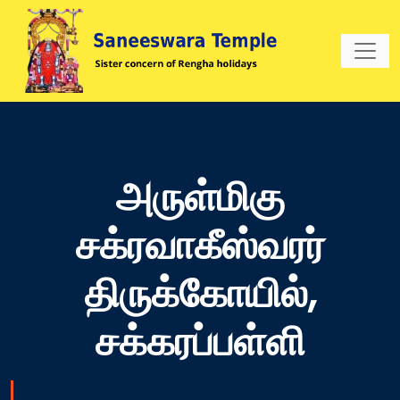
அருள்மிகு
சக்ரவாகீஸ்வரர்
திருக்கோயில்,
சக்கரப்பள்ளி