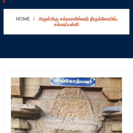
HOME
|
அருள்மிகு சக்ரவாகீஸ்வரர் திருக்கோயில்,
சக்கரப்பள்ளி