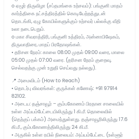
o ஏழூர் திருவிழா (சப்தமங்கை உற்சவம்): பங்குனி மாதம்
கார்த்திகை நட்சத்திரத்தில் கொடியேற்றத்துடன்
தொடங்கி, ஏழு கோயில்களுக்கும் உற்சவர் பல்லக்கு வீதி
உலா நடைபெறும்.
o மகா சிவராத்திரி, பங்குனி உத்திரம், அன்னாபிஷேகம்,
திருவாதிரை, மாதப் பிரதோஷங்கள்.
• தரிசன நேரம்: காலை 08:00 முதல் 09:00 வரை, மாலை
05:00 முதல் 07:00 வரை. (தரிசன நேரம் குறைவு,
செல்வதற்கு முன் உறுதி செய்வது நல்லது).
📍 அமைவிடம் (How to Reach)
• தொடர்பு விவரங்கள்: குருக்கள் கணேஷ்: +91 97914
82102.
• அடைய: தஞ்சாவூர் – கும்பகோணம் பிரதான சாலையில்
உள்ள அய்யம்பேட்டையிலிருந்து 1 கி.மீ. தொலைவில்
(தெற்குப் பக்கம்) அமைந்துள்ளது. தஞ்சாவூரிலிருந்து 17.6
கி.மீ., கும்பகோணத்திலிருந்து 24 கி.மீ.
• அருகில் உள்ள ரயில் நிலையம்: அய்யம்பேட்டை (உள்ளூர்