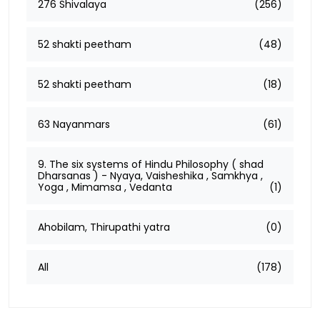
276 Shivalaya
(256)
52 shakti peetham
(48)
52 shakti peetham
(18)
63 Nayanmars
(61)
9. The six systems of Hindu Philosophy ( shad
Dharsanas ) - Nyaya, Vaisheshika , Samkhya ,
Yoga , Mimamsa , Vedanta
(1)
Ahobilam, Thirupathi yatra
(0)
All
(178)