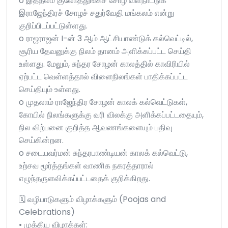
o இத்தலம் குலோத்துங்கச் சோழ வளநாட்டுக்
இராஜேந்திரச் சோழச் சதுர்வேதி மங்கலம் என்று
குறிப்பிடப்பட்டுள்ளது.
o ராஜராஜன் I-ன் 3 ஆம் ஆட்சியாண்டுக் கல்வெட்டில்,
சூரிய தேவனுக்கு நிலம் தானம் அளிக்கப்பட்ட செய்தி
உள்ளது. மேலும், சுந்தர சோழன் காலத்தில் காவிரியில்
ஏற்பட்ட வெள்ளத்தால் விளைநிலங்கள் பாதிக்கப்பட்ட
செய்தியும் உள்ளது.
o முதலாம் ராஜேந்திர சோழன் காலக் கல்வெட்டுகள்,
கோயில் நிலங்களுக்கு வரி விலக்கு அளிக்கப்பட்டதையும்,
நில விற்பனை குறித்த ஆவணங்களையும் பதிவு
செய்கின்றன.
o சடையவர்மன் சுந்தரபாண்டியன் காலக் கல்வெட்டு,
உற்சவ மூர்த்தங்கள் வாணிக நகரத்தாரால்
எழுந்தருளவிக்கப்பட்டதைக் குறிக்கிறது.
🗓️ வழிபாடுகளும் விழாக்களும் (Poojas and
Celebrations)
• முக்கிய விழாக்கள்: