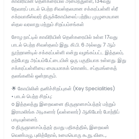
காவிரியின் தென்கரையில் அமைந்துள்ள, 134வது
தேவாரப் பாடல் பெற்ற சிவஸ்தலமான சக்கரப்பள்ளி ஸ்ரீ
சக்ரவாகீஸ்வரர் திருக்கோயிலைப் பற்றிய முழுமையான
ஸ்தல வரலாறு மற்றும் சிறப்பம்சங்கள்
சோழ நாட்டில் காவிரியின் தென்கரையில் உள்ள 17வது
பாடல் பெற்ற சிவஸ்தலம் இது. கி.பி. 6 அல்லது 7 ஆம்
நூற்றாண்டில் சக்கரப்பள்ளி என்று வழங்கப்பட்ட இத்தலம்,
தற்போது அய்யம்பேட்டையின் ஒரு பகுதியாக உள்ளது. இது
சக்கரப்பள்ளியை மையமாகக் கொண்ட சப்தமங்கைத்
தலங்களில் ஒன்றாகும்.
🌟 கோயிலின் தனிச்சிறப்புகள் (Key Specialities)
• பாடல் பெற்ற சிறப்பு:
o இத்தலத்து இறைவனை திருஞானசம்பந்தர் மற்றும்
இராமலிங்க அடிகளார் (வள்ளலார்) ஆகியோர் போற்றிப்
பாடியுள்ளனர்.
o திருஞானசம்பந்தர் தமது பதிகத்தில், இறைவன்
வெண்மழு, புலித்தோல், உமையொரு கூறு, விடை,