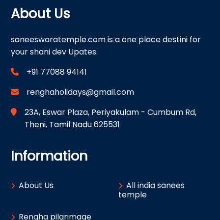
About Us
saneeswaratemple.com is a one place destini for
your shani dev Upates.
+91 77088 94141
renghaholidays@gmail.com
23A, Eswar Plaza, Periyakulam - Cumbum Rd,
Theni, Tamil Nadu 625531
Information
About Us
All india sanees
temple
Rengha pilgrimage