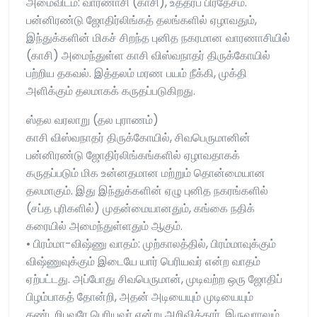
அமைவிடம்: வாரணாசி (காசி), உத்தரப் பிரதேசம்.
பன்னிரண்டு ஜோதிர்லிங்கத் தலங்களில் ஏழாவதும்,
இந்துக்களின் மிகச் சிறந்த புனித நகரமான வாரணாசியில்
(காசி) அமைந்துள்ள காசி விஸ்வநாதர் திருக்கோயில்
பற்றிய தகவல். இத்தலம் மரண பயம் நீக்கி, முக்தி
அளிக்கும் தலமாகக் கருதப்படுகிறது.
ஸ்தல வரலாறு (தல புராணம்)
காசி விஸ்வநாதர் திருக்கோயில், சிவபெருமானின்
பன்னிரண்டு ஜோதிர்லிங்கங்களில் ஏழாவதாகக்
கருதப்படும் மிக உன்னதமான மற்றும் தொன்மையான
தலமாகும். இது இந்துக்களின் ஏழு புனித நகரங்களில்
(சப்த புரிகளில்) முதன்மையானதும், கங்கை நதிக்
கரையில் அமைந்துள்ளதும் ஆகும்.
• பிரம்மா-விஷ்ணு வாதம்: முற்காலத்தில், பிரம்மாவுக்கும்
விஷ்ணுவுக்கும் இடையே யார் பெரியவர் என்ற வாதம்
ஏற்பட்டது. அப்போது சிவபெருமான், முடிவற்ற ஒரு ஜோதிப்
பிழம்பாகத் தோன்றி, அதன் அடியையும் முடியையும்
கண்டறிபவரே பெரியவர் என்று அறிவித்தார். இருவராலும்