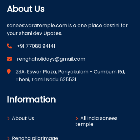
About Us
saneeswaratemple.com is a one place destini for
your shani dev Upates.
+91 77088 94141
renghaholidays@gmail.com
23A, Eswar Plaza, Periyakulam - Cumbum Rd,
Theni, Tamil Nadu 625531
Information
About Us
All india sanees
temple
Rengha pilgrimage