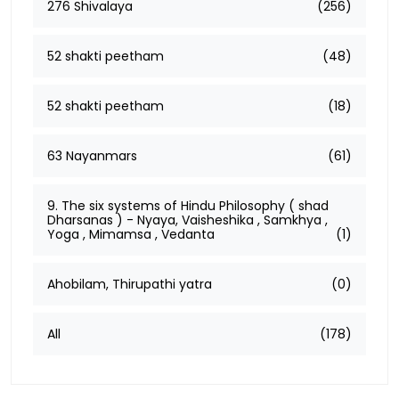
276 Shivalaya
(256)
52 shakti peetham
(48)
52 shakti peetham
(18)
63 Nayanmars
(61)
9. The six systems of Hindu Philosophy ( shad
Dharsanas ) - Nyaya, Vaisheshika , Samkhya ,
Yoga , Mimamsa , Vedanta
(1)
Ahobilam, Thirupathi yatra
(0)
All
(178)