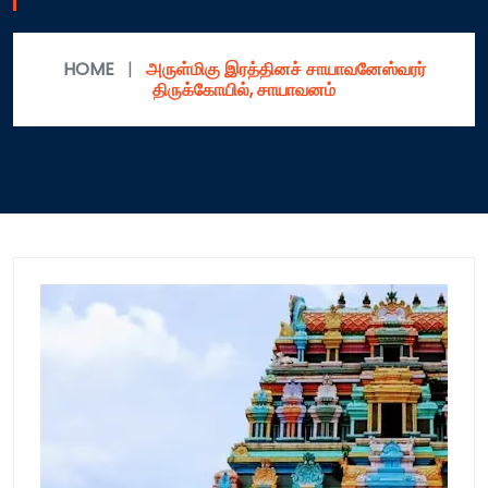
HOME
|
அருள்மிகு இரத்தினச் சாயாவனேஸ்வரர்
திருக்கோயில், சாயாவனம்