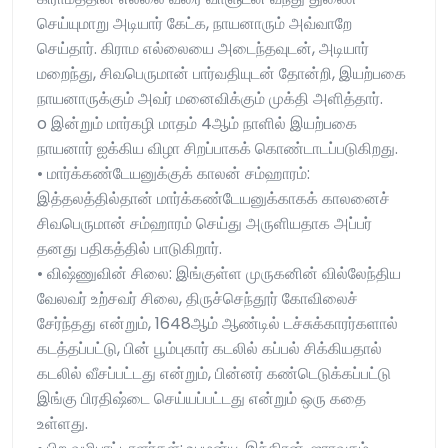
செய்யுமாறு அடியார் கேட்க, நாயனாரும் அவ்வாறே
செய்தார். கிராம எல்லையை அடைந்தவுடன், அடியார்
மறைந்து, சிவபெருமான் பார்வதியுடன் தோன்றி, இயற்பகை
நாயனாருக்கும் அவர் மனைவிக்கும் முக்தி அளித்தார்.
o இன்றும் மார்கழி மாதம் 4ஆம் நாளில் இயற்பகை
நாயனார் ஐக்கிய விழா சிறப்பாகக் கொண்டாடப்படுகிறது.
• மார்க்கண்டேயனுக்குக் காலன் சம்ஹாரம்:
இத்தலத்தில்தான் மார்க்கண்டேயனுக்காகக் காலனைச்
சிவபெருமான் சம்ஹாரம் செய்து அருளியதாக அப்பர்
தனது பதிகத்தில் பாடுகிறார்.
• விஷ்ணுவின் சிலை: இங்குள்ள முருகனின் வில்லேந்திய
வேலவர் உற்சவர் சிலை, திருச்செந்தூர் கோவிலைச்
சேர்ந்தது என்றும், 1648ஆம் ஆண்டில் டச்சுக்காரர்களால்
கடத்தப்பட்டு, பின் பூம்புகார் கடலில் கப்பல் சிக்கியதால்
கடலில் வீசப்பட்டது என்றும், பின்னர் கண்டெடுக்கப்பட்டு
இங்கு பிரதிஷ்டை செய்யப்பட்டது என்றும் ஒரு கதை
உள்ளது.