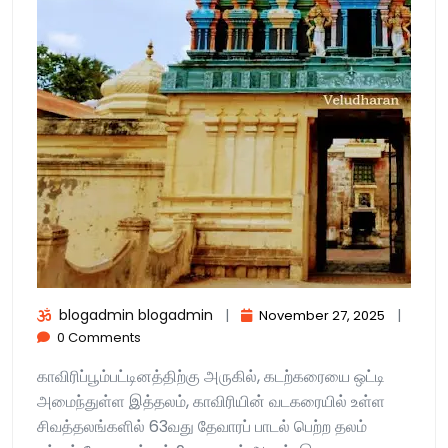
blogadmin blogadmin
|
|
November 27, 2025
0 Comments
காவிரிப்பூம்பட்டினத்திற்கு அருகில், கடற்கரையை ஒட்டி
அமைந்துள்ள இத்தலம், காவிரியின் வடகரையில் உள்ள
சிவத்தலங்களில் 63வது தேவாரப் பாடல் பெற்ற தலம்