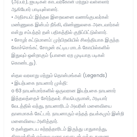
(அப்பர்), ஐயடிகள் காடவர்கோன் மற்றும் வள்ளலார்
ஆகியோர் பாடியுள்ளனர்.
• அதிசயம்: இத்தல இறைவனை வணங்குபவர்கள்
மண்ணுலக இன்பம் நீங்கி, விண்ணுலகை அடைவார்கள்
என்று சம்பந்தர் தன் பதிகத்தில் குறிப்பிட்டுள்ளார்.
• சோழர் கட்டுமானம்: முற்பிறவியில் சிலந்தியாக இருந்த
கோச்செங்கட் சோழன் கட்டிய மாடக் கோயில்களில்
இதுவும் ஒன்றாகும் (யானை ஏற முடியாத படிகள்
கொண்டது).
ஸ்தல வரலாறு மற்றும் தொன்மங்கள் (Legends)
• இயற்பகை நாயனார் முக்தி:
o 63 நாயன்மார்களில் ஒருவரான இயற்பகை நாயனார்
இத்தலத்தைச் சேர்ந்தவர். சிவபெருமான், அடியார்
வேடத்தில் வந்து, நாயனாரிடம் அவரின் மனைவியை
தானமாகக் கேட்டார். நாயனாரும் எந்தத் தயக்கமும் இன்றி
மனைவியை அளித்தார்.
o தன்னுடைய சுற்றத்தாரிடம் இருந்து பாதுகாத்து,
கிராமத்தின் எல்லை வரை வாளுடன் வந்து துணை