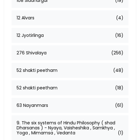
108 Siddhargal
(19)
12 Alvars
(4)
12 Jyotirlinga
(16)
276 Shivalaya
(256)
52 shakti peetham
(48)
52 shakti peetham
(18)
63 Nayanmars
(61)
9. The six systems of Hindu Philosophy ( shad
Dharsanas ) - Nyaya, Vaisheshika , Samkhya ,
Yoga , Mimamsa , Vedanta
(1)