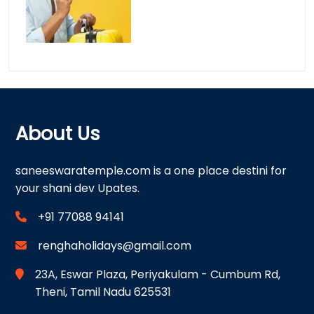
About Us
saneeswaratemple.com is a one place destini for
your shani dev Upates.
+91 77088 94141
renghaholidays@gmail.com
23A, Eswar Plaza, Periyakulam - Cumbum Rd,
Theni, Tamil Nadu 625531