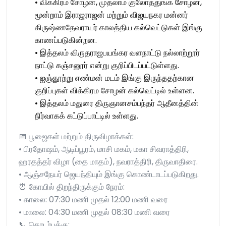
• விக்கிரம சோழன், முதலாம் குலோத்துங்க சோழன்,
மூன்றாம் இராஜராஜன் மற்றும் விஜயநகர மன்னர்
கிருஷ்ணதேவராயர் காலத்திய கல்வெட்டுகள் இங்கு
காணப்படுகின்றன.
• இத்தலம் விருதராஜபயங்கர வளநாட்டு நல்லாற்றூர்
நாட்டு கஞ்சனூர் என்று குறிப்பிடப்பட்டுள்ளது.
• ஐஞ்ஞூற்று எண்மன் மடம் இங்கு இருந்ததற்கான
குறிப்புகள் விக்கிரம சோழன் கல்வெட்டில் உள்ளன.
• இத்தலம் மதுரை திருஞானசம்பந்தர் ஆதீனத்தின்
நிர்வாகக் கட்டுப்பாட்டில் உள்ளது.
📅 பூஜைகள் மற்றும் திருவிழாக்கள்:
• பிரதோஷம், ஆடிப்பூரம், மாசி மகம், மகா சிவராத்திரி,
ஹரதத்தர் விழா (தை மாதம்), நவராத்திரி, திருவாதிரை.
• ஆஞ்சநேயர் ஜெயந்தியும் இங்கு கொண்டாடப்படுகிறது.
⏰ கோயில் திறந்திருக்கும் நேரம்:
• காலை: 07:30 மணி முதல் 12:00 மணி வரை
• மாலை: 04:30 மணி முதல் 08:30 மணி வரை
📞 தொடர்புக்கு: