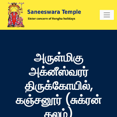
அருள்மிகு
அக்னீஸ்வரர்
திருக்கோயில்,
கஞ்சனூர் (சுக்ரன்
தலம்)