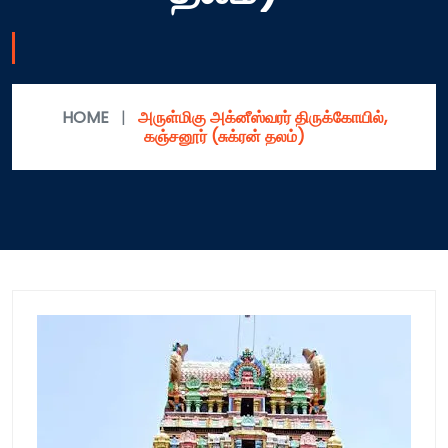
HOME
|
அருள்மிகு அக்னீஸ்வரர் திருக்கோயில்,
கஞ்சனூர் (சுக்ரன் தலம்)