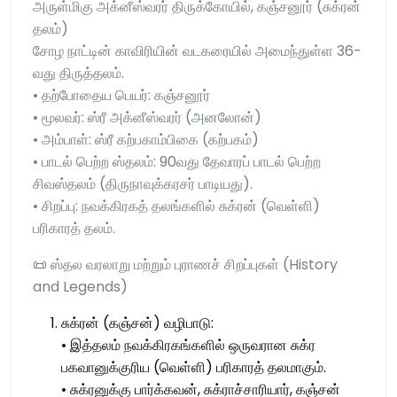
அருள்மிகு அக்னீஸ்வரர் திருக்கோயில், கஞ்சனூர் (சுக்ரன்
தலம்)
சோழ நாட்டின் காவிரியின் வடகரையில் அமைந்துள்ள 36-
வது திருத்தலம்.
• தற்போதைய பெயர்: கஞ்சனூர்
• மூலவர்: ஸ்ரீ அக்னீஸ்வரர் (அனலோன்)
• அம்பாள்: ஸ்ரீ கற்பகாம்பிகை (கற்பகம்)
• பாடல் பெற்ற ஸ்தலம்: 90வது தேவாரப் பாடல் பெற்ற
சிவஸ்தலம் (திருநாவுக்கரசர் பாடியது).
• சிறப்பு: நவக்கிரகத் தலங்களில் சுக்ரன் (வெள்ளி)
பரிகாரத் தலம்.
📜 ஸ்தல வரலாறு மற்றும் புராணச் சிறப்புகள் (History
and Legends)
சுக்ரன் (கஞ்சன்) வழிபாடு:
• இத்தலம் நவக்கிரகங்களில் ஒருவரான சுக்ர
பகவானுக்குரிய (வெள்ளி) பரிகாரத் தலமாகும்.
• சுக்ரனுக்கு பார்க்கவன், சுக்ராச்சாரியார், கஞ்சன்