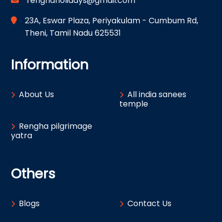
renghaholidays@gmail.com
23A, Eswar Plaza, Periyakulam - Cumbum Rd,
Theni, Tamil Nadu 625531
Information
About Us
All india sanees
temple
Rengha pilgrimage
yatra
Others
Blogs
Contact Us