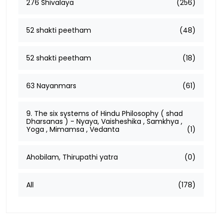
276 Shivalaya
(256)
52 shakti peetham
(48)
52 shakti peetham
(18)
63 Nayanmars
(61)
9. The six systems of Hindu Philosophy ( shad
Dharsanas ) - Nyaya, Vaisheshika , Samkhya ,
Yoga , Mimamsa , Vedanta
(1)
Ahobilam, Thirupathi yatra
(0)
All
(178)