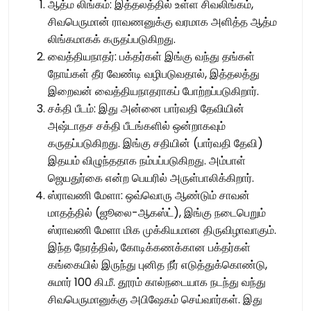
ஆத்ம லிங்கம்: இத்தலத்தில் உள்ள சிவலிங்கம்,
சிவபெருமான் ராவணனுக்கு வரமாக அளித்த ஆத்ம
லிங்கமாகக் கருதப்படுகிறது.
வைத்தியநாதர்: பக்தர்கள் இங்கு வந்து தங்கள்
நோய்கள் தீர வேண்டி வழிபடுவதால், இத்தலத்து
இறைவன் வைத்தியநாதராகப் போற்றப்படுகிறார்.
சக்தி பீடம்: இது அன்னை பார்வதி தேவியின்
அஷ்டாதச சக்தி பீடங்களில் ஒன்றாகவும்
கருதப்படுகிறது. இங்கு சதியின் (பார்வதி தேவி)
இதயம் விழுந்ததாக நம்பப்படுகிறது. அம்பாள்
ஜெயதுர்கை என்ற பெயரில் அருள்பாலிக்கிறார்.
ஸ்ராவணி மேளா: ஒவ்வொரு ஆண்டும் சாவன்
மாதத்தில் (ஜூலை-ஆகஸ்ட்), இங்கு நடைபெறும்
ஸ்ராவணி மேளா மிக முக்கியமான திருவிழாவாகும்.
இந்த நேரத்தில், கோடிக்கணக்கான பக்தர்கள்
கங்கையில் இருந்து புனித நீர் எடுத்துக்கொண்டு,
சுமார் 100 கி.மீ. தூரம் கால்நடையாக நடந்து வந்து
சிவபெருமானுக்கு அபிஷேகம் செய்வார்கள். இது