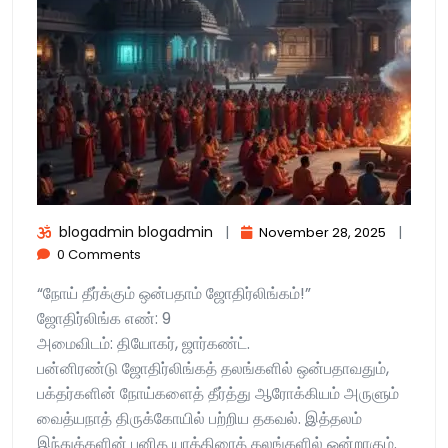
blogadmin blogadmin
|
|
November 28, 2025
0 Comments
“நோய் தீர்க்கும் ஒன்பதாம் ஜோதிர்லிங்கம்!”
ஜோதிர்லிங்க எண்: 9
அமைவிடம்: தியோகர், ஜார்கண்ட்.
பன்னிரண்டு ஜோதிர்லிங்கத் தலங்களில் ஒன்பதாவதும்,
பக்தர்களின் நோய்களைத் தீர்த்து ஆரோக்கியம் அருளும்
வைத்யநாத் திருக்கோயில் பற்றிய தகவல். இத்தலம்
இந்துக்களின் புனித யாத்திரைத் தலங்களில் ஒன்றாகும்.