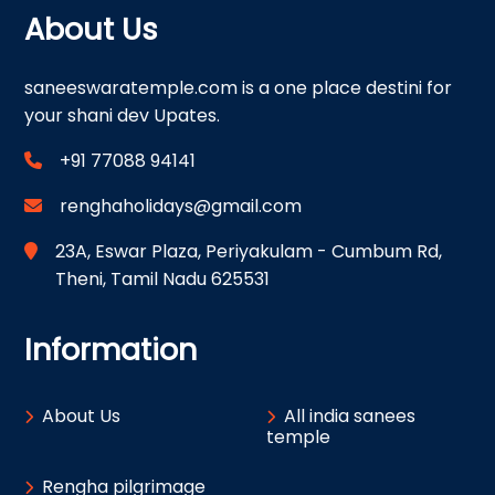
About Us
saneeswaratemple.com is a one place destini for
your shani dev Upates.
+91 77088 94141
renghaholidays@gmail.com
23A, Eswar Plaza, Periyakulam - Cumbum Rd,
Theni, Tamil Nadu 625531
Information
About Us
All india sanees
temple
Rengha pilgrimage