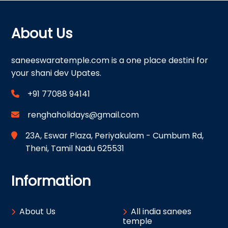
About Us
saneeswaratemple.com is a one place destini for
your shani dev Upates.
+91 77088 94141
renghaholidays@gmail.com
23A, Eswar Plaza, Periyakulam - Cumbum Rd,
Theni, Tamil Nadu 625531
Information
About Us
All india sanees
temple